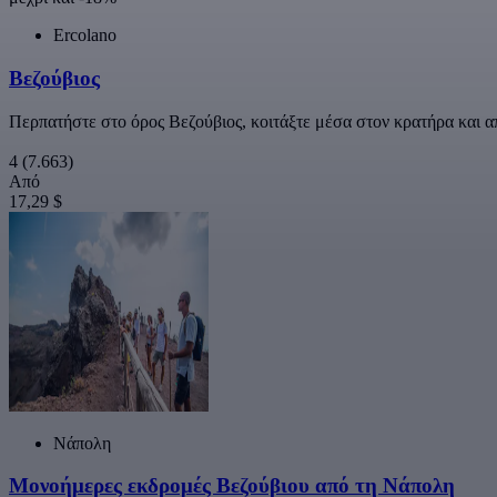
Ercolano
Βεζούβιος
Περπατήστε στο όρος Βεζούβιος, κοιτάξτε μέσα στον κρατήρα και 
4
(7.663)
Από
17,29 $
Νάπολη
Μονοήμερες εκδρομές Βεζούβιου από τη Νάπολη