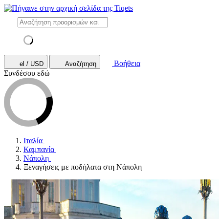
Βοήθεια
el / USD
Αναζήτηση
Συνδέσου εδώ
Ιταλία
Καμπανία
Νάπολη
Ξεναγήσεις με ποδήλατα στη Νάπολη