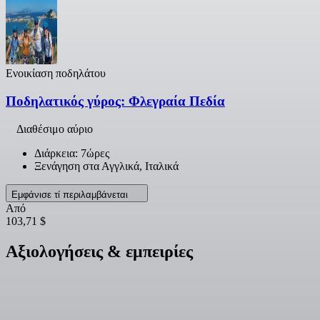
Ενοικίαση ποδηλάτου
Ποδηλατικός γύρος: Φλεγραία Πεδία
Διαθέσιμο αύριο
Διάρκεια: 7ώρες
Ξενάγηση στα Αγγλικά, Ιταλικά
Εμφάνισε τί περιλαμβάνεται
Από
103,71 $
Αξιολογήσεις & εμπειρίες