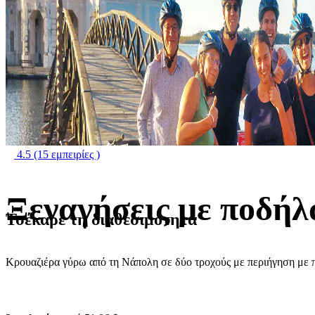
4.5
(15 εμπειρίες )
Ξεναγήσεις με ποδή
Τσέκαρε τη διαθεσιμότητα
Κρουαζιέρα γύρω από τη Νάπολη σε δύο τροχούς με περιήγηση με 