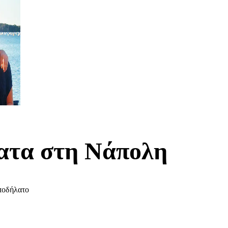
λατα στη Νάπολη
ποδήλατο