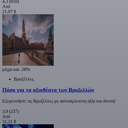
4,3
(859)
Από
21,97 $
μέχρι και -28%
Βρυξέλλες
Πάσο για τα αξιοθέατα των Βρυξελλών
Εξερευνήστε τις Βρυξέλλες με ασυναγώνιστη αξία και άνεση!
3,9
(237)
Από
31,21 $