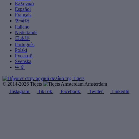
Ελληνικά
Español
Français
한국어
Italiano
Nederlands
日本語
Português
Polski
Русский
Svenska
中文
© 2014-2026 Tiqets
Amsterdam
Instagram
TikTok
Facebook
Twitter
LinkedIn