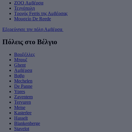
ZOO Αμβέρσα
Τεχνόπολη
Τροχός Ferris της Αμβέρσας
Μουσείο De Reede
Εξερεύνησε την πόλη Αμβέρσα
Πόλεις στο Βέλγιο
Βρυξέλλες
Μπρυζ
Ghent
Αμβέρσα
Βαβρ
Mechelen
De Panne
Ypres
Zaventem
Tervuren
Meise
Kasterlee
Hasselt
Blankenberge
Stavelot