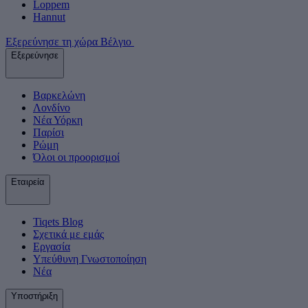
Loppem
Hannut
Εξερεύνησε τη χώρα Βέλγιο
Εξερεύνησε
Βαρκελώνη
Λονδίνο
Νέα Υόρκη
Παρίσι
Ρώμη
Όλοι οι προορισμοί
Εταιρεία
Tiqets Βlog
Σχετικά με εμάς
Εργασία
Υπεύθυνη Γνωστοποίηση
Νέα
Υποστήριξη