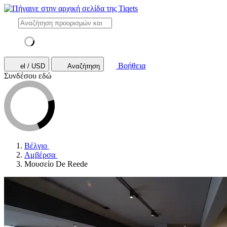
Βοήθεια
el / USD
Αναζήτηση
Συνδέσου εδώ
Βέλγιο
Αμβέρσα
Μουσείο De Reede