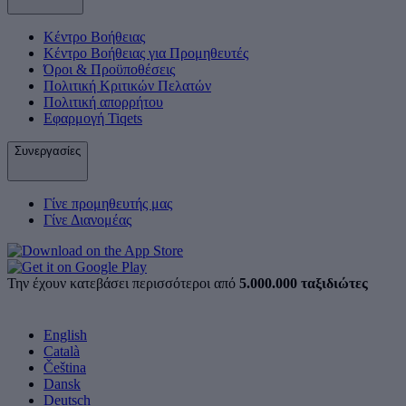
Κέντρο Βοήθειας
Κέντρο Βοήθειας για Προμηθευτές
Όροι & Προϋποθέσεις
Πολιτική Κριτικών Πελατών
Πολιτική απορρήτου
Εφαρμογή Tiqets
Συνεργασίες
Γίνε προμηθευτής μας
Γίνε Διανομέας
Την έχουν κατεβάσει περισσότεροι από
5.000.000 ταξιδιώτες
English
Català
Čeština
Dansk
Deutsch