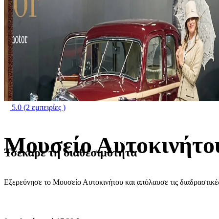
5.0
(2 εμπειρίες )
Μουσείο Αυτοκινήτο
Τσέκαρε τη διαθεσιμότητα
Εξερεύνησε το Μουσείο Αυτοκινήτου και απόλαυσε τις διαδραστικέ