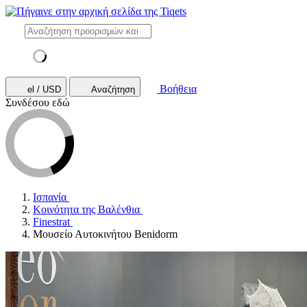
Βοήθεια
el / USD
Αναζήτηση
Συνδέσου εδώ
Ισπανία
Κοινότητα της Βαλένθια
Finestrat
Μουσείο Αυτοκινήτου Benidorm