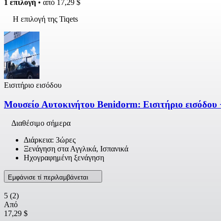
1 επιλογή
• από
17,29 $
Η επιλογή της Tiqets
Εισιτήριο εισόδου
Μουσείο Αυτοκινήτου Benidorm: Εισιτήριο εισόδου 
Διαθέσιμο σήμερα
Διάρκεια: 3ώρες
Ξενάγηση στα Αγγλικά, Ισπανικά
Ηχογραφημένη ξενάγηση
Εμφάνισε τί περιλαμβάνεται
5
(2)
Από
17,29 $