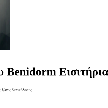
υ Benidorm Εισιτήρι
ς ζώνες διασκέδασης