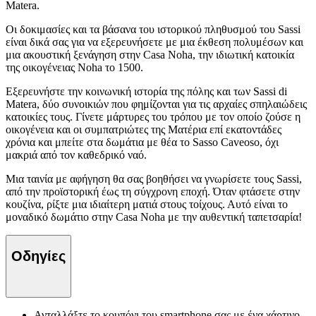
Matera.
Οι δοκιμασίες και τα βάσανα του ιστορικού πληθυσμού του Sassi
είναι δικά σας για να εξερευνήσετε με μια έκθεση πολυμέσων και
μια ακουστική ξενάγηση στην Casa Noha, την ιδιωτική κατοικία
της οικογένειας Noha το 1500.
Εξερευνήστε την κοινωνική ιστορία της πόλης και των Sassi di
Matera, δύο συνοικιών που φημίζονται για τις αρχαίες σπηλαιώδεις
κατοικίες τους. Γίνετε μάρτυρες του τρόπου με τον οποίο ζούσε η
οικογένεια και οι συμπατριώτες της Ματέρια επί εκατοντάδες
χρόνια και μπείτε στα δωμάτια με θέα το Sasso Caveoso, όχι
μακριά από τον καθεδρικό ναό.
Μια ταινία με αφήγηση θα σας βοηθήσει να γνωρίσετε τους Sassi,
από την προϊστορική έως τη σύγχρονη εποχή. Όταν φτάσετε στην
κουζίνα, ρίξτε μια ιδιαίτερη ματιά στους τοίχους. Αυτό είναι το
μοναδικό δωμάτιο στην Casa Noha με την αυθεντική ταπετσαρία!
Οδηγίες
Ανταλλάξτε το κουπόνι του smartphone σας με ένα χάρτινο