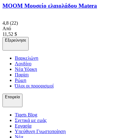
MOOM Μουσείο ελαιολάδου Matera
4,8
(22)
Από
11,52 $
Εξερεύνησε
Βαρκελώνη
Λονδίνο
Νέα Υόρκη
Παρίσι
Ρώμη
Όλοι οι προορισμοί
Εταιρεία
Tiqets Βlog
Σχετικά με εμάς
Εργασία
Υπεύθυνη Γνωστοποίηση
Νέα