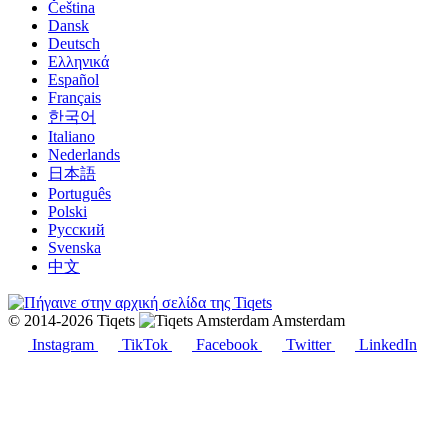
Čeština
Dansk
Deutsch
Ελληνικά
Español
Français
한국어
Italiano
Nederlands
日本語
Português
Polski
Русский
Svenska
中文
© 2014-2026 Tiqets
Amsterdam
Instagram
TikTok
Facebook
Twitter
LinkedIn