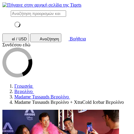
Βοήθεια
el / USD
Αναζήτηση
Συνδέσου εδώ
Γερμανία
Βερολίνο
Madame Tussauds Βερολίνο
Madame Tussauds Βερολίνο + XtraCold Icebar Βερολίνο