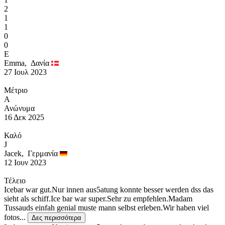
2
1
1
0
0
E
Emma,
Δανία
27 Ιουλ 2023
Μέτριο
Α
Ανώνυμα
16 Δεκ 2025
Καλό
J
Jacek,
Γερμανία
12 Ιουν 2023
Τέλειο
Icebar war gut.Nur innen aus5atung konnte besser werden dss das
sieht als schiff.Ice bar war super.Sehr zu empfehlen.Madam
Tussauds einfah genial muste mann selbst erleben.Wir haben viel
fotos...
Δες περισσότερα