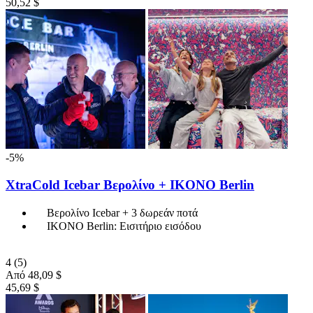
50,52 $
-5%
XtraCold Icebar Βερολίνο + IKONO Berlin
Βερολίνο Icebar + 3 δωρεάν ποτά
IKONO Berlin: Εισιτήριο εισόδου
4
(5)
Από
48,09 $
45,69 $