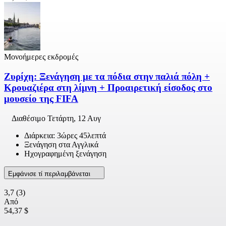
Μονοήμερες εκδρομές
Ζυρίχη: Ξενάγηση με τα πόδια στην παλιά πόλη +
Κρουαζιέρα στη λίμνη + Προαιρετική είσοδος στο
μουσείο της FIFA
Διαθέσιμο
Τετάρτη, 12 Αυγ
Διάρκεια: 3ώρες 45λεπτά
Ξενάγηση στα Αγγλικά
Ηχογραφημένη ξενάγηση
Εμφάνισε τί περιλαμβάνεται
3,7
(3)
Από
54,37 $