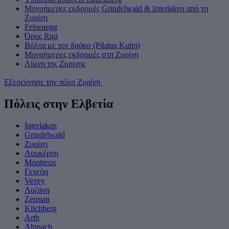
Μονοήμερες εκδρομές Grindelwald & Interlaken από τη
Ζυρίχη
Felsenegg
Όρος Rigi
Βόλτα με τον δράκο (Pilatus Kulm)
Μονοήμερες εκδρομές στη Ζυρίχη
Λίμνη της Ζυρίχης
Εξερεύνησε την πόλη Ζυρίχη
Πόλεις στην Ελβετία
Interlaken
Grindelwald
Ζυρίχη
Λουκέρνη
Montreux
Γενεύη
Vevey
Λοζάνη
Zermatt
Kilchberg
Arth
Alpnach