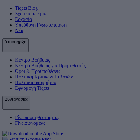
Tiqets Βlog
Σχετικά με εμάς
Εργασία
Υπεύθυνη Γνωστοποίηση
Νέα
Υποστήριξη
Κέντρο Βοήθειας
Κέντρο Βοήθειας για Προμηθευτές
Όροι & Προϋποθέσεις
Πολιτική Κριτικών Πελατών
Πολιτική απορρήτου
Εφαρμογή Tiqets
Συνεργασίες
Γίνε προμηθευτής μας
Γίνε Διανομέας