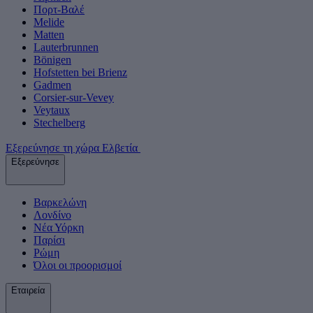
Πορτ-Βαλέ
Melide
Matten
Lauterbrunnen
Bönigen
Hofstetten bei Brienz
Gadmen
Corsier-sur-Vevey
Veytaux
Stechelberg
Εξερεύνησε τη χώρα Ελβετία
Εξερεύνησε
Βαρκελώνη
Λονδίνο
Νέα Υόρκη
Παρίσι
Ρώμη
Όλοι οι προορισμοί
Εταιρεία