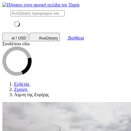
Βοήθεια
el / USD
Αναζήτηση
Συνδέσου εδώ
Ελβετία
Ζυρίχη
Λίμνη της Ζυρίχης