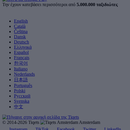
Την έχουν κατεβάσει περισσότεροι από
5.000.000 ταξιδιώτες
English
Català
Čeština
Dansk
Deutsch
Ελληνικά
Español
Français
한국어
Italiano
Nederlands
日本語
Português
Polski
Русский
Svenska
中文
© 2014-2026 Tiqets
Amsterdam
Instagram
TikTok
Facebook
Twitter
LinkedIn