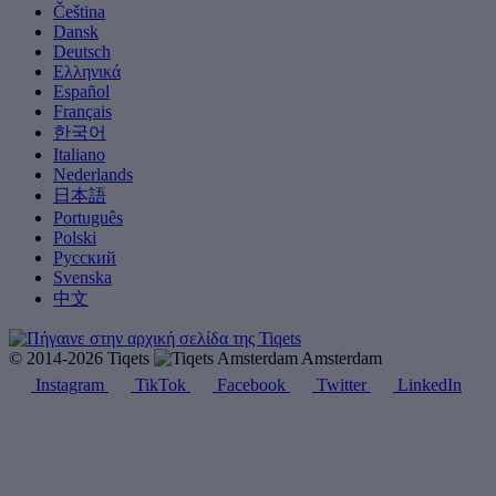
Čeština
Dansk
Deutsch
Ελληνικά
Español
Français
한국어
Italiano
Nederlands
日本語
Português
Polski
Русский
Svenska
中文
© 2014-2026 Tiqets
Amsterdam
Instagram
TikTok
Facebook
Twitter
LinkedIn