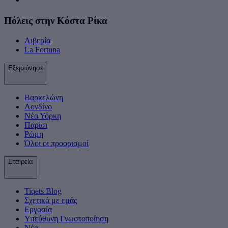
Πόλεις στην Κόστα Ρίκα
Λιβερία
La Fortuna
Εξερεύνησε
Βαρκελώνη
Λονδίνο
Νέα Υόρκη
Παρίσι
Ρώμη
Όλοι οι προορισμοί
Εταιρεία
Tiqets Βlog
Σχετικά με εμάς
Εργασία
Υπεύθυνη Γνωστοποίηση
Νέα