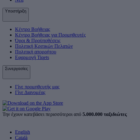
Υποστήριξη
Κέντρο Βοήθειας
Κέντρο Βοήθειας για Προμηθευτές
Όροι & Προϋποθέσεις
Πολιτική Κριτικών Πελατών
Πολιτική απορρήτου
Εφαρμογή Tiqets
Συνεργασίες
Γίνε προμηθευτής μας
Γίνε Διανομέας
Την έχουν κατεβάσει περισσότεροι από
5.000.000 ταξιδιώτες
English
Català