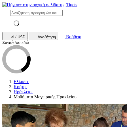
Βοήθεια
el / USD
Αναζήτηση
Συνδέσου εδώ
Ελλάδα
Κρήτη
Ηράκλειο
Μαθήματα Μαγειρικής Ηρακλείου