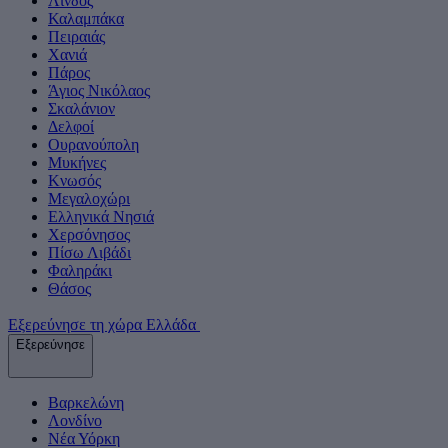
Λίνδος
Καλαμπάκα
Πειραιάς
Χανιά
Πάρος
Άγιος Νικόλαος
Σκαλάνιον
Δελφοί
Ουρανούπολη
Μυκήνες
Κνωσός
Μεγαλοχώρι
Ελληνικά Νησιά
Χερσόνησος
Πίσω Λιβάδι
Φαληράκι
Θάσος
Εξερεύνησε τη χώρα Ελλάδα
Εξερεύνησε
Βαρκελώνη
Λονδίνο
Νέα Υόρκη