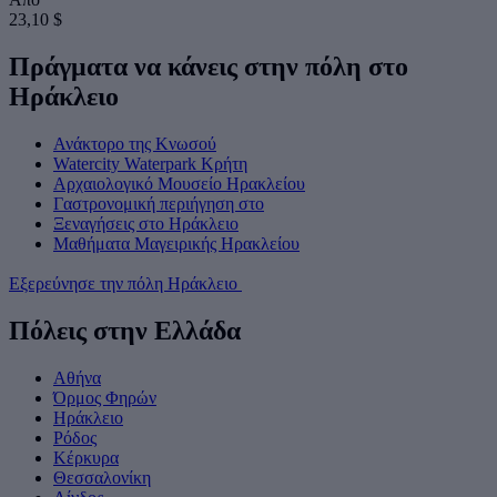
23,10 $
Πράγματα να κάνεις στην πόλη στο
Ηράκλειο
Ανάκτορο της Κνωσού
Watercity Waterpark Κρήτη
Αρχαιολογικό Μουσείο Ηρακλείου
Γαστρονομική περιήγηση στο
Ξεναγήσεις στο Ηράκλειο
Μαθήματα Μαγειρικής Ηρακλείου
Εξερεύνησε την πόλη Ηράκλειο
Πόλεις στην Ελλάδα
Αθήνα
Όρμος Φηρών
Ηράκλειο
Ρόδος
Κέρκυρα
Θεσσαλονίκη