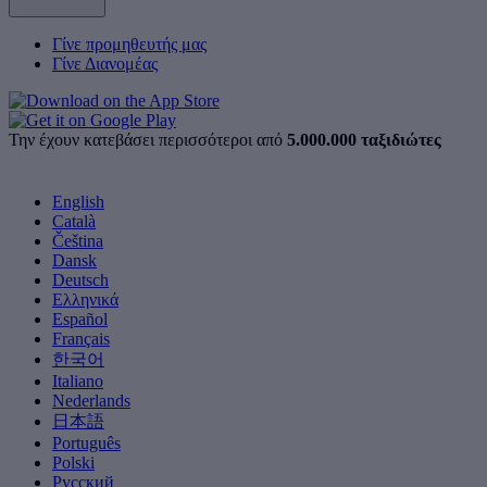
Γίνε προμηθευτής μας
Γίνε Διανομέας
Την έχουν κατεβάσει περισσότεροι από
5.000.000 ταξιδιώτες
English
Català
Čeština
Dansk
Deutsch
Ελληνικά
Español
Français
한국어
Italiano
Nederlands
日本語
Português
Polski
Русский