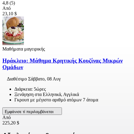
4,8
(5)
Από
23,10 $
Μαθήματα μαγειρικής
Ηράκλειο: Μάθημα Κρητικής Κουζίνας Μικρών
Ομάδων
Διαθέσιμο
Σάββατο, 08 Αυγ
Διάρκεια: 5ώρες
Ξενάγηση στα Ελληνικά, Αγγλικά
Γκρουπ με μέγιστο αριθμό ατόμων 7 άτομα
Εμφάνισε τί περιλαμβάνεται
Από
225,20 $