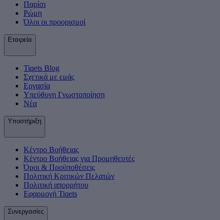
Παρίσι
Ρώμη
Όλοι οι προορισμοί
Εταιρεία
Tiqets Βlog
Σχετικά με εμάς
Εργασία
Υπεύθυνη Γνωστοποίηση
Νέα
Υποστήριξη
Κέντρο Βοήθειας
Κέντρο Βοήθειας για Προμηθευτές
Όροι & Προϋποθέσεις
Πολιτική Κριτικών Πελατών
Πολιτική απορρήτου
Εφαρμογή Tiqets
Συνεργασίες