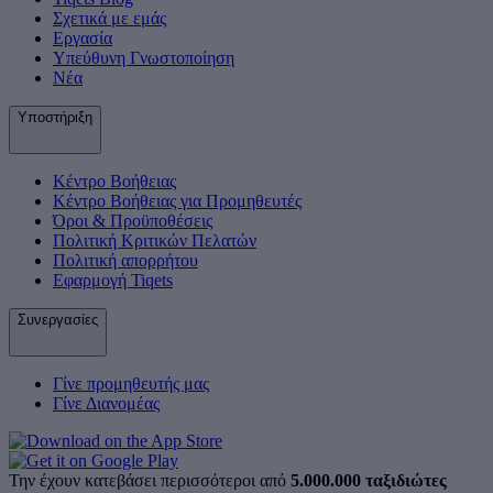
Σχετικά με εμάς
Εργασία
Υπεύθυνη Γνωστοποίηση
Νέα
Υποστήριξη
Κέντρο Βοήθειας
Κέντρο Βοήθειας για Προμηθευτές
Όροι & Προϋποθέσεις
Πολιτική Κριτικών Πελατών
Πολιτική απορρήτου
Εφαρμογή Tiqets
Συνεργασίες
Γίνε προμηθευτής μας
Γίνε Διανομέας
Την έχουν κατεβάσει περισσότεροι από
5.000.000 ταξιδιώτες