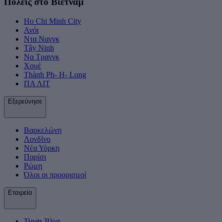
Πόλεις στο Βιετνάμ
Ho Chi Minh City
Ανόι
Ντα Νανγκ
Tây Ninh
Να Τρανγκ
Χουέ
Thành Ph- H- Long
ΠΑ ΛΙΤ
Εξερεύνησε
Βαρκελώνη
Λονδίνο
Νέα Υόρκη
Παρίσι
Ρώμη
Όλοι οι προορισμοί
Εταιρεία
Tiqets Βlog