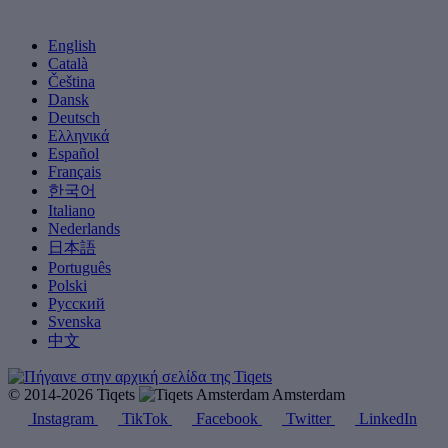
English
Català
Čeština
Dansk
Deutsch
Ελληνικά
Español
Français
한국어
Italiano
Nederlands
日本語
Português
Polski
Русский
Svenska
中文
© 2014-2026 Tiqets
Amsterdam
Instagram
TikTok
Facebook
Twitter
LinkedIn