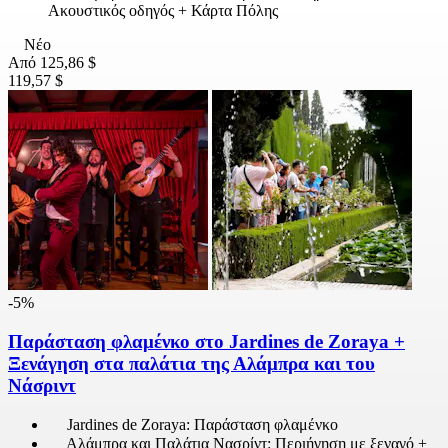
Ακουστικός οδηγός + Κάρτα Πόλης
Νέο
Από
125,86 $
119,57 $
-5%
Παράσταση φλαμένκο στο Jardines de Zoraya +
Ξενάγηση στα παλάτια της Αλάμπρα και του
Νάσριντ
Jardines de Zoraya: Παράσταση φλαμένκο
Αλάμπρα και Παλάτια Νασρίντ: Περιήγηση με ξεναγό +