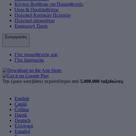
Κέντρο Βοήθειας για Προμηθευτές
Όροι & Προϋποθέσεις
Πολιτική Κριτικών Πελατών
Πολιτική απορρήτου
Εφαρμογή Tiqets
Συνεργασίες
Γίνε προμηθευτής μας
Γίνε Διανομέας
Την έχουν κατεβάσει περισσότεροι από
5.000.000 ταξιδιώτες
English
Català
Čeština
Dansk
Deutsch
Ελληνικά
Español