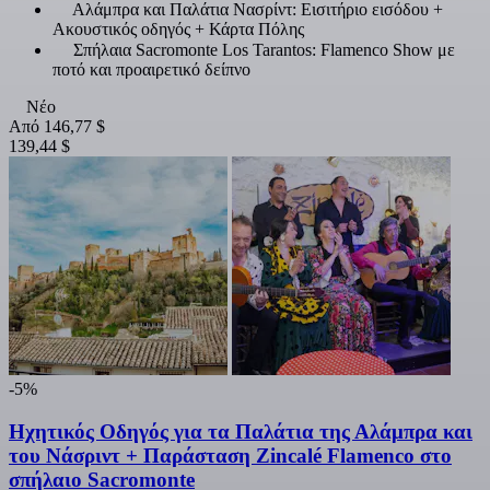
Αλάμπρα και Παλάτια Νασρίντ: Εισιτήριο εισόδου +
Ακουστικός οδηγός + Κάρτα Πόλης
Σπήλαια Sacromonte Los Tarantos: Flamenco Show με
ποτό και προαιρετικό δείπνο
Νέο
Από
146,77 $
139,44 $
-5%
Ηχητικός Οδηγός για τα Παλάτια της Αλάμπρα και
του Νάσριντ + Παράσταση Zincalé Flamenco στο
σπήλαιο Sacromonte