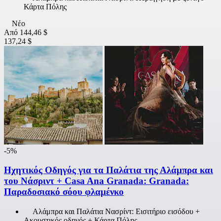
Κάρτα Πόλης
Νέο
Από
144,46 $
137,24 $
-5%
Ηχητικός Οδηγός για τα Παλάτια της Αλάμπρα και
του Νάσριντ + Casa Ana Granada: Granada:
Παραδοσιακό σόου φλαμένκο
Αλάμπρα και Παλάτια Νασρίντ: Εισιτήριο εισόδου +
Ακουστικός οδηγός + Κάρτα Πόλης