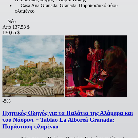
Casa Ana Granada: Granada: Παραδοσιακό σόου
φλαμένκο
Νέο
Από
137,53 $
130,65 $
-5%
Ηχητικός Οδηγός για τα Παλάτια της Αλάμπρα και
του Νάσριντ + Tablao La Alboreá Granada:
Παράσταση φλαμένκο