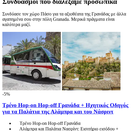
Συνδυασμοί που διαλέξαμε προσωπικά
Συνδύασε τον χώρο Πάσο για τα αξιοθέατα της Γρανάδας με άλλα
αγαπημένα σου στην πόλη Granada. Μερικά πράγματα είναι
καλύτερα μαζί.
-5%
Τρένο Hop-on Hop-off Γρανάδα + Ηχητικός Οδηγός
για τα Παλάτια της Αλάμπρα και του Νάσριντ
Τρένο Hop-on Hop-off Γρανάδα
Αλάμπρα και Παλάτια Νασρίντ: Εισιτήριο εισόδου +