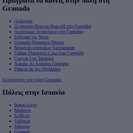
Πράγματα να κάνεις στην πόλη στη
Granada
Αλάμπρα
Ξενάγηση Hop-on Hop-off στη Γρανάδα
Αυτόνομες ξεναγήσεις στη Γρανάδα
Σπήλαια της Nerja
Granada Flamenco Shows
Μουσείο σπηλαίων Sacromonte
Tablao Flamenco Casa Ana Γρανάδα
Cuevas Los Tarantos
Χαμάμ Al Ándalus Γρανάδα
Palacio de los Olvidados
Εξερεύνησε την πόλη Granada
Πόλεις στην Ισπανία
Βαρκελώνη
Μαδρίτη
Σεβίλλη
València
Μάλαγα
Granada