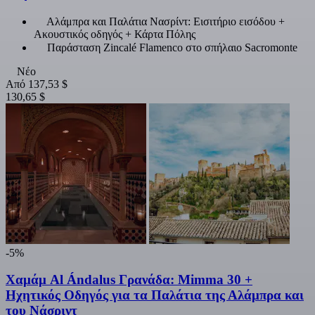
Αλάμπρα και Παλάτια Νασρίντ: Εισιτήριο εισόδου +
Ακουστικός οδηγός + Κάρτα Πόλης
Παράσταση Zincalé Flamenco στο σπήλαιο Sacromonte
Νέο
Από
137,53 $
130,65 $
-5%
Χαμάμ Al Ándalus Γρανάδα: Mimma 30 +
Ηχητικός Οδηγός για τα Παλάτια της Αλάμπρα και
του Νάσριντ