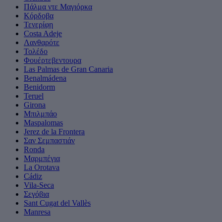
Πάλμα ντε Μαγιόρκα
Κόρδοβα
Τενερίφη
Costa Adeje
Λανθαρότε
Τολέδο
Φουέρτεβεντουρα
Las Palmas de Gran Canaria
Benalmádena
Benidorm
Teruel
Girona
Μπιλμπάο
Maspalomas
Jerez de la Frontera
Σαν Σεμπαστιάν
Ronda
Μαρμπέγια
La Orotava
Cádiz
Vila-Seca
Σεγόβια
Sant Cugat del Vallès
Manresa