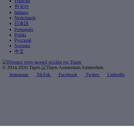
Français
한국어
Italiano
Nederlands
日本語
Português
Polski
Русский
Svenska
中文
© 2014-2026 Tiqets
Amsterdam
Instagram
TikTok
Facebook
Twitter
LinkedIn