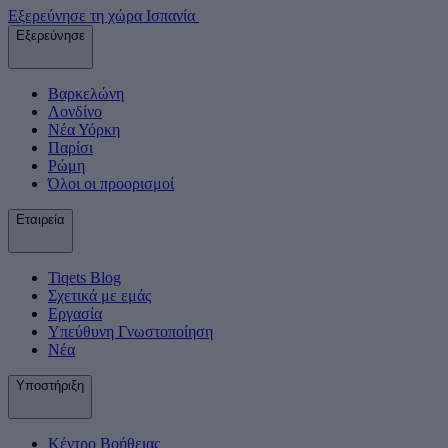
Εξερεύνησε τη χώρα Ισπανία
Εξερεύνησε
Βαρκελώνη
Λονδίνο
Νέα Υόρκη
Παρίσι
Ρώμη
Όλοι οι προορισμοί
Εταιρεία
Tiqets Βlog
Σχετικά με εμάς
Εργασία
Υπεύθυνη Γνωστοποίηση
Νέα
Υποστήριξη
Κέντρο Βοήθειας