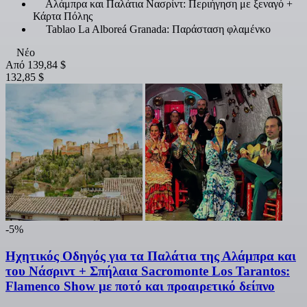
Αλάμπρα και Παλάτια Νασρίντ: Περιήγηση με ξεναγό +
Κάρτα Πόλης
Tablao La Alboreá Granada: Παράσταση φλαμένκο
Νέο
Από
139,84 $
132,85 $
-5%
Ηχητικός Οδηγός για τα Παλάτια της Αλάμπρα και
του Νάσριντ + Σπήλαια Sacromonte Los Tarantos:
Flamenco Show με ποτό και προαιρετικό δείπνο