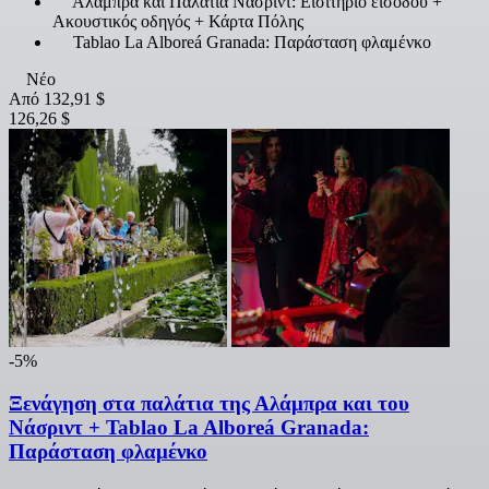
Αλάμπρα και Παλάτια Νασρίντ: Εισιτήριο εισόδου +
Ακουστικός οδηγός + Κάρτα Πόλης
Tablao La Alboreá Granada: Παράσταση φλαμένκο
Νέο
Από
132,91 $
126,26 $
-5%
Ξενάγηση στα παλάτια της Αλάμπρα και του
Νάσριντ + Tablao La Alboreá Granada:
Παράσταση φλαμένκο