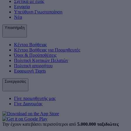
Σχετικά με εμάς
Εργασία
Υπεύθυνη Γνωστοποίηση
Νέα
Υποστήριξη
Κέντρο Βοήθειας
Κέντρο Βοήθειας για Προμηθευτές
Όροι & Προϋποθέσεις
Πολιτική Κριτικών Πελατών
Πολιτική απορρήτου
Εφαρμογή Tiqets
Συνεργασίες
Γίνε προμηθευτής μας
Γίνε Διανομέας
Την έχουν κατεβάσει περισσότεροι από
5.000.000 ταξιδιώτες