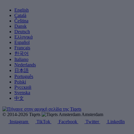
English
Català
Čeština
Dansk
Deutsch
Ελληνικά
Español
Français
한국어
Italiano
Nederlands
日本語
Português
Polski
Русский
Svenska
中文
© 2014-2026 Tiqets
Amsterdam
Instagram
TikTok
Facebook
Twitter
LinkedIn