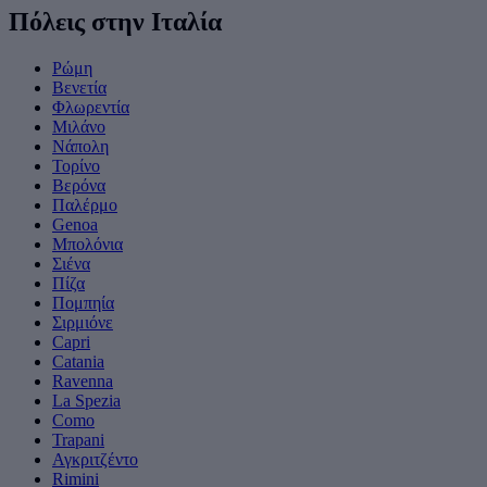
Πόλεις στην Ιταλία
Ρώμη
Βενετία
Φλωρεντία
Μιλάνο
Νάπολη
Τορίνο
Βερόνα
Παλέρμο
Genoa
Μπολόνια
Σιένα
Πίζα
Πομπηία
Σιρμιόνε
Capri
Catania
Ravenna
La Spezia
Como
Trapani
Αγκριτζέντο
Rimini