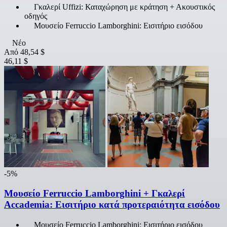
Γκαλερί Uffizi: Καταχώρηση με κράτηση + Ακουστικός
οδηγός
Μουσείο Ferruccio Lamborghini: Εισιτήριο εισόδου
Νέο
Από
48,54 $
46,11 $
-5%
Μουσείο Ferruccio Lamborghini + Γκαλερί
Accademia: Εισιτήριο κατά προτεραιότητα εισόδου
Μουσείο Ferruccio Lamborghini: Εισιτήριο εισόδου