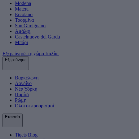
Modena
Matera
Ercolano
Ταορμίνα
San Gimignano
Αμάλφι
Castelnuovo del Garda
Μπάρι
Εξερεύνησε τη χώρα Ιταλία
Εξερεύνησε
Βαρκελώνη
Λονδίνο
Νέα Υόρκη
Παρίσι
Ρώμη
Όλοι οι προορισμοί
Εταιρεία
Tiqets Βlog