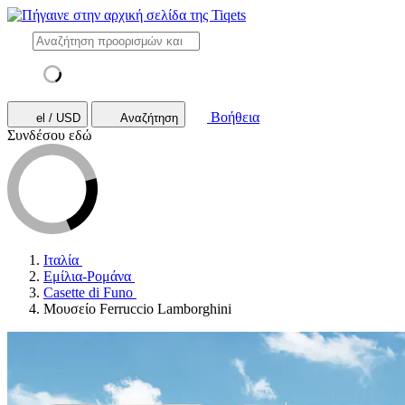
Βοήθεια
el / USD
Αναζήτηση
Συνδέσου εδώ
Ιταλία
Εμίλια-Ρομάνα
Casette di Funo
Μουσείο Ferruccio Lamborghini