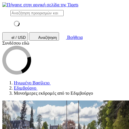
Βοήθεια
el / USD
Αναζήτηση
Συνδέσου εδώ
Ηνωμένο Βασίλειο
Εδιμβούργο
Μονοήμερες εκδρομές από το Εδιμβούργο