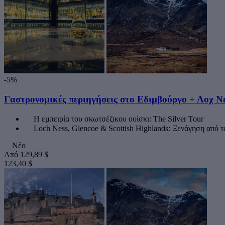
-5%
Γαστρονομικές περιηγήσεις στο Εδιμβούργο + Λοχ Νε
Η εμπειρία του σκωτσέζικου ουίσκι: The Silver Tour
Loch Ness, Glencoe & Scottish Highlands: Ξενάγηση από 
Νέο
Από
129,89 $
123,40 $