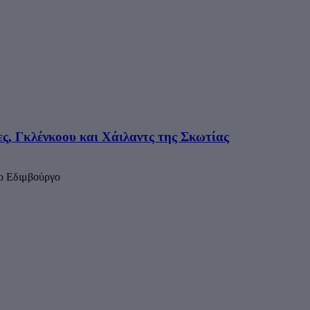
ς, Γκλένκοου και Χάιλαντς της Σκωτίας
το Εδιμβούργο