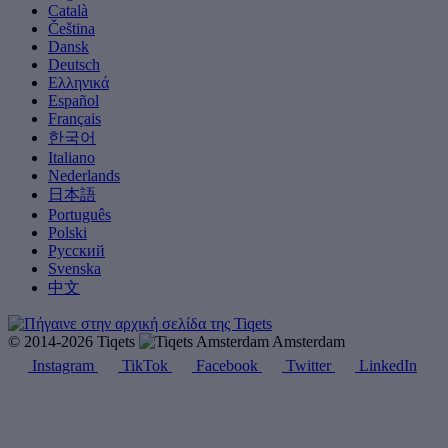
Català
Čeština
Dansk
Deutsch
Ελληνικά
Español
Français
한국어
Italiano
Nederlands
日本語
Português
Polski
Русский
Svenska
中文
© 2014-2026 Tiqets
Amsterdam
Instagram
TikTok
Facebook
Twitter
LinkedIn