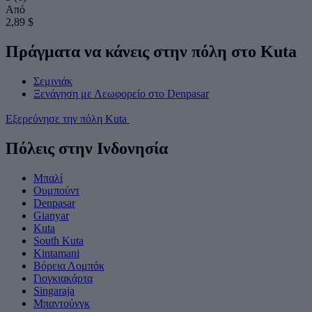
Από
2,89 $
Πράγματα να κάνεις στην πόλη στο Kuta
Σεμινιάκ
Ξενάγηση με Λεωφορείο στο Denpasar
Εξερεύνησε την πόλη Kuta
Πόλεις στην Ινδονησία
Μπαλί
Ουμπούντ
Denpasar
Gianyar
Kuta
South Kuta
Kintamani
Βόρεια Λομπόκ
Γιογκιακάρτα
Singaraja
Μπαντούνγκ