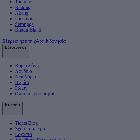
Tanjung
Badung
Abang
Pancasari
Serongga
Bintan Island
Εξερεύνησε τη χώρα Ινδονησία
Εξερεύνησε
Βαρκελώνη
Λονδίνο
Νέα Υόρκη
Παρίσι
Ρώμη
Όλοι οι προορισμοί
Εταιρεία
Tiqets Βlog
Σχετικά με εμάς
Εργασία
Υπεύθυνη Γνωστοποίηση