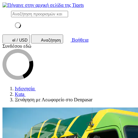
Βοήθεια
el / USD
Αναζήτηση
Συνδέσου εδώ
Ινδονησία
Kuta
Ξενάγηση με Λεωφορείο στο Denpasar