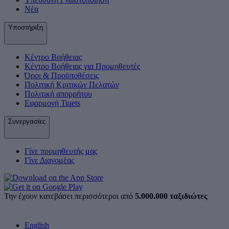
Νέα
Υποστήριξη
Κέντρο Βοήθειας
Κέντρο Βοήθειας για Προμηθευτές
Όροι & Προϋποθέσεις
Πολιτική Κριτικών Πελατών
Πολιτική απορρήτου
Εφαρμογή Tiqets
Συνεργασίες
Γίνε προμηθευτής μας
Γίνε Διανομέας
Την έχουν κατεβάσει περισσότεροι από
5.000.000 ταξιδιώτες
English