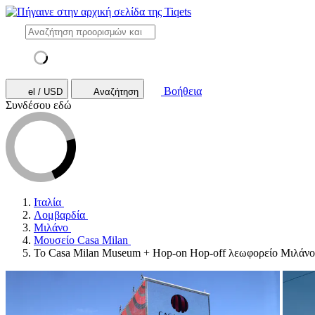
Βοήθεια
el / USD
Αναζήτηση
Συνδέσου εδώ
Ιταλία
Λομβαρδία
Μιλάνο
Μουσείο Casa Milan
Το Casa Milan Museum + Hop-on Hop-off λεωφορείο Μιλάνο