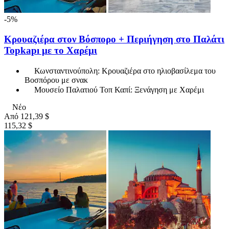
-5%
Κρουαζιέρα στον Βόσπορο + Περιήγηση στο Παλάτι
Topkapı με το Χαρέμι
Κωνσταντινούπολη: Κρουαζιέρα στο ηλιοβασίλεμα του
Βοσπόρου με σνακ
Μουσείο Παλατιού Τοπ Καπί: Ξενάγηση με Χαρέμι
Νέο
Από
121,39 $
115,32 $