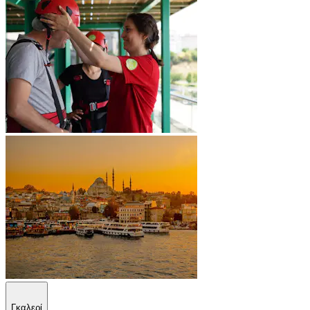
Γκαλερί