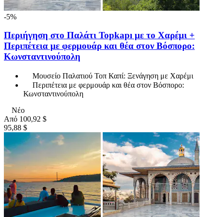
-5%
Περιήγηση στο Παλάτι Topkapı με το Χαρέμι +
Περιπέτεια με φερμουάρ και θέα στον Βόσπορο:
Κωνσταντινούπολη
Μουσείο Παλατιού Τοπ Καπί: Ξενάγηση με Χαρέμι
Περιπέτεια με φερμουάρ και θέα στον Βόσπορο:
Κωνσταντινούπολη
Νέο
Από
100,92 $
95,88 $