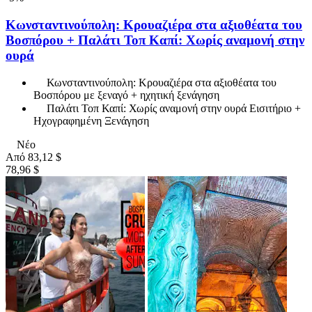
Κωνσταντινούπολη: Κρουαζιέρα στα αξιοθέατα του
Βοσπόρου + Παλάτι Τοπ Καπί: Χωρίς αναμονή στην
ουρά
Κωνσταντινούπολη: Κρουαζιέρα στα αξιοθέατα του
Βοσπόρου με ξεναγό + ηχητική ξενάγηση
Παλάτι Τοπ Καπί: Χωρίς αναμονή στην ουρά Εισιτήριο +
Ηχογραφημένη Ξενάγηση
Νέο
Από
83,12 $
78,96 $