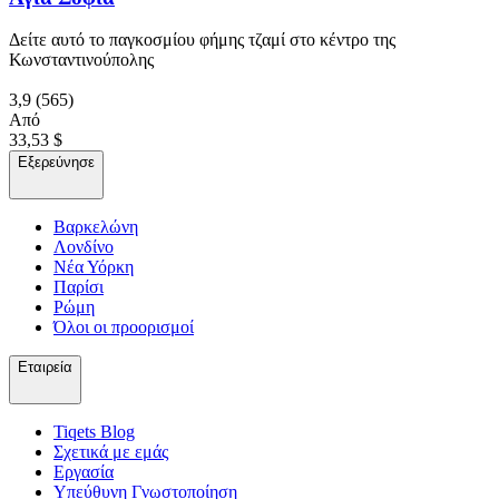
Δείτε αυτό το παγκοσμίου φήμης τζαμί στο κέντρο της
Κωνσταντινούπολης
3,9
(565)
Από
33,53 $
Εξερεύνησε
Βαρκελώνη
Λονδίνο
Νέα Υόρκη
Παρίσι
Ρώμη
Όλοι οι προορισμοί
Εταιρεία
Tiqets Βlog
Σχετικά με εμάς
Εργασία
Υπεύθυνη Γνωστοποίηση