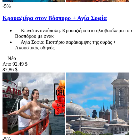
-5%
Κρουαζιέρα στον Βόσπορο + Αγία Σοφία
Κωνσταντινούπολη: Κρουαζιέρα στο ηλιοβασίλεμα του
Βοσπόρου με σνακ
Αγία Σοφία: Εισιτήριο παράκαμψης της ουράς +
Ακουστικός οδηγός
Νέο
Από
92,49 $
87,86 $
-5%