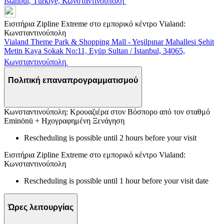
İstanbul, Türkiye, Κωνσταντινούπολη
Εισιτήρια Zipline Extreme στο εμπορικό κέντρο Vialand:
Κωνσταντινούπολη
Vialand Theme Park & Shopping Mall - Yeşilpınar Mahallesi Şehit
Metin Kaya Sokak No:11, Eyüp Sultan / İstanbul, 34065,
Κωνσταντινούπολη
Πολιτική επαναπρογραμματισμού
Κωνσταντινούπολη: Κρουαζιέρα στον Βόσπορο από τον σταθμό
Eminönü + Ηχογραφημένη Ξενάγηση
Rescheduling is possible until 2 hours before your visit
Εισιτήρια Zipline Extreme στο εμπορικό κέντρο Vialand:
Κωνσταντινούπολη
Rescheduling is possible until 1 hour before your visit date
Ώρες λειτουργίας