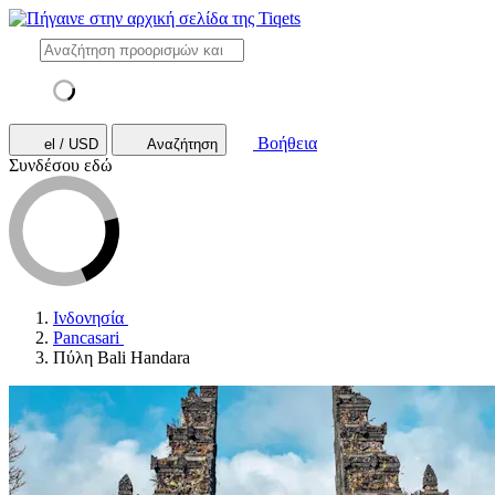
Βοήθεια
el / USD
Αναζήτηση
Συνδέσου εδώ
Ινδονησία
Pancasari
Πύλη Bali Handara