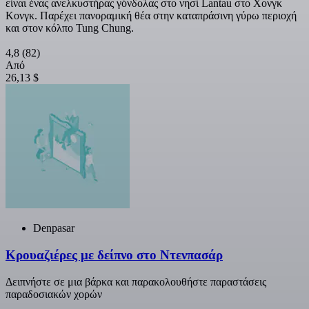
είναι ένας ανελκυστήρας γόνδολας στο νησί Lantau στο Χονγκ
Κονγκ. Παρέχει πανοραμική θέα στην καταπράσινη γύρω περιοχή
και στον κόλπο Tung Chung.
4,8
(82)
Από
26,13 $
Denpasar
Κρουαζιέρες με δείπνο στο Ντενπασάρ
Δειπνήστε σε μια βάρκα και παρακολουθήστε παραστάσεις
παραδοσιακών χορών