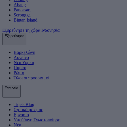
Abang
Pancasari
Serongga
Bintan Island
Εξερεύνησε τη χώρα Ινδονησία
Εξερεύνησε
Βαρκελώνη
Λονδίνο
Νέα Υόρκη
Παρίσι
Ρώμη
Όλοι οι προορισμοί
Εταιρεία
Tiqets Βlog
Σχετικά με εμάς
Εργασία
Υπεύθυνη Γνωστοποίηση
Νέα