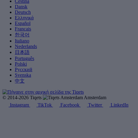
Čeština
Dansk
Deutsch
Ελληνικά
Español
Français
한국어
Italiano
Nederlands
日本語
Português
Polski
Русский
Svenska
中文
© 2014-2026 Tiqets
Amsterdam
Instagram
TikTok
Facebook
Twitter
LinkedIn