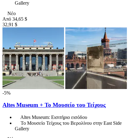
Gallery
Νέο
Από
34,65 $
32,91 $
-5%
Altes Museum + Το Μουσείο του Τείχους
Altes Museum: Εισιτήριο εισόδου
Το Μουσείο Τείχους του Βερολίνου στην East Side
Gallery