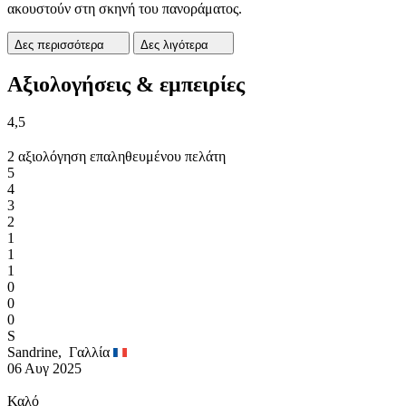
ακουστούν στη σκηνή του πανοράματος.
Δες περισσότερα
Δες λιγότερα
Αξιολογήσεις & εμπειρίες
4,5
2 αξιολόγηση επαληθευμένου πελάτη
5
4
3
2
1
1
1
0
0
0
S
Sandrine,
Γαλλία
06 Αυγ 2025
Καλό