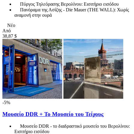
Πύργος Τηλεόρασης Βερολίνου: Εισιτήριο εισόδου
Πανόραμα της Ασίζης - Die Mauer (THE WALL): Χωρίς
αναμονή στην ουρά
Νέο
Από
38,87 $
-5%
Μουσείο DDR + Το Μουσείο του Τείχους
Μουσείο DDR - το διαδραστικό μουσείο του Βερολίνου:
Εισιτήριο εισόδου