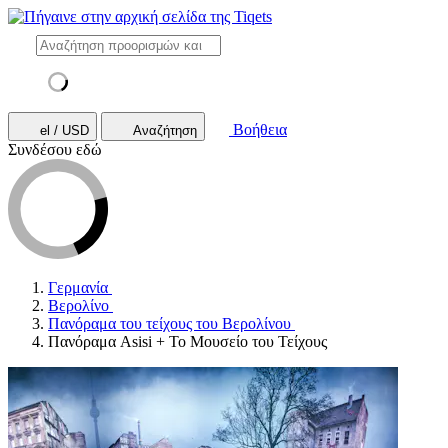
Βοήθεια
el / USD
Αναζήτηση
Συνδέσου εδώ
Γερμανία
Βερολίνο
Πανόραμα του τείχους του Βερολίνου
Πανόραμα Asisi + Το Μουσείο του Τείχους