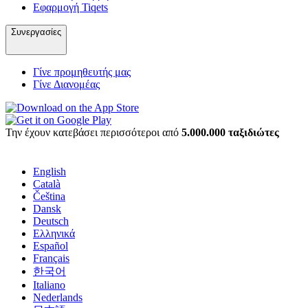
Εφαρμογή Tiqets
Συνεργασίες
Γίνε προμηθευτής μας
Γίνε Διανομέας
Την έχουν κατεβάσει περισσότεροι από
5.000.000 ταξιδιώτες
English
Català
Čeština
Dansk
Deutsch
Ελληνικά
Español
Français
한국어
Italiano
Nederlands