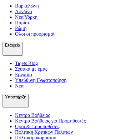
Βαρκελώνη
Λονδίνο
Νέα Υόρκη
Παρίσι
Ρώμη
Όλοι οι προορισμοί
Εταιρεία
Tiqets Βlog
Σχετικά με εμάς
Εργασία
Υπεύθυνη Γνωστοποίηση
Νέα
Υποστήριξη
Κέντρο Βοήθειας
Κέντρο Βοήθειας για Προμηθευτές
Όροι & Προϋποθέσεις
Πολιτική Κριτικών Πελατών
Πολιτική απορρήτου