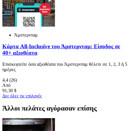
Άμστερνταμ
Κάρτα All-Inclusive του Άμστερνταμ: Είσοδος σε
40+ αξιοθέατα
Επισκεφτείτε όσα αξιοθέατα του Άμστερνταμ θέλετε σε 1, 2, 3 ή 5
ημέρες
4,4
(26)
Από
91,30 $
Δες όλες τις επιλογές
Άλλοι πελάτες αγόρασαν επίσης