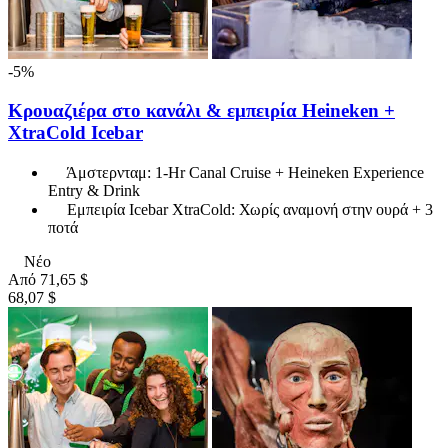
-5%
Κρουαζιέρα στο κανάλι & εμπειρία Heineken +
XtraCold Icebar
Άμστερνταμ: 1-Hr Canal Cruise + Heineken Experience
Entry & Drink
Εμπειρία Icebar XtraCold: Χωρίς αναμονή στην ουρά + 3
ποτά
Νέο
Από
71,65 $
68,07 $