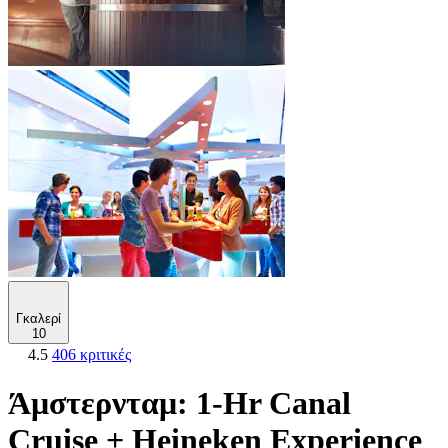
Γκαλερί
10
4.5
406 κριτικές
Άμστερνταμ: 1-Hr Canal
Cruise + Heineken Experience