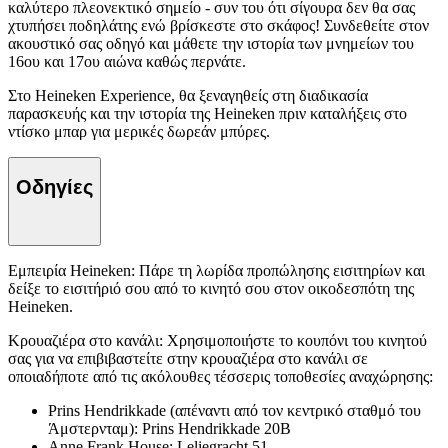
καλύτερο πλεονεκτικό σημείο - συν του ότι σίγουρα δεν θα σας
χτυπήσει ποδηλάτης ενώ βρίσκεστε στο σκάφος! Συνδεθείτε στον
ακουστικό σας οδηγό και μάθετε την ιστορία των μνημείων του
16ου και 17ου αιώνα καθώς περνάτε.
Στο Heineken Experience, θα ξεναγηθείς στη διαδικασία
παρασκευής και την ιστορία της Heineken πριν καταλήξεις στο
ντίσκο μπαρ για μερικές δωρεάν μπύρες.
Οδηγίες
Εμπειρία Heineken: Πάρε τη λωρίδα προπώλησης εισιτηρίων και
δείξε το εισιτήριό σου από το κινητό σου στον οικοδεσπότη της
Heineken.
Κρουαζιέρα στο κανάλι: Χρησιμοποιήστε το κουπόνι του κινητού
σας για να επιβιβαστείτε στην κρουαζιέρα στο κανάλι σε
οποιαδήποτε από τις ακόλουθες τέσσερις τοποθεσίες αναχώρησης:
Prins Hendrikkade (απέναντι από τον κεντρικό σταθμό του
Άμστερνταμ): Prins Hendrikkade 20B
Anne Frank House: Leliegracht 51