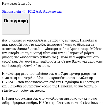
Κεντρικός Σταθμός
Stationsplein 47, 1012 AB, Άμστερνταμ
Περιγραφή
Δεν μπορείτε να αποφασίσετε μεταξύ της εμπειρίας Heineken ή
μιας κρουαζιέρας στο κανάλι; Ξεφορτωθήκαμε το δίλημμα με
αυτόν τον διασκεδαστικό συνδυασμό από το Άμστερνταμ. Μάθετε
την ιστορία και τη συνταγή πίσω από την εμβληματική μάρκα
μπύρας στο διαδραστικό ζυθοποιείο (1 ποτό περιλαμβάνεται στο
τέλος) και, στη συνέχεια, επιβιβαστείτε σε μια βάρκα για μια ακόμη
πιο δροσερή ολλανδική ιστορία.
Η καλύτερη μέρα του ταξιδιού σας στο Άμστερνταμ μπορεί να
είναι αυτή που περιλαμβάνει μια κρουαζιέρα στα κανάλια της
UNESCO που προστατεύονται από την Παγκόσμια Κληρονομιά
και μια βαθιά βουτιά στον κόσμο της Heineken, το πιο διάσημο
εξαγώγιμο προϊόν της πόλης.
Η 1ωρη κρουαζιέρα σας στο κανάλι αναχωρεί από τον κεντρικό
σιδηροδρομικό σταθμό. Η θέα της πόλης από το νερό είναι ίσως το