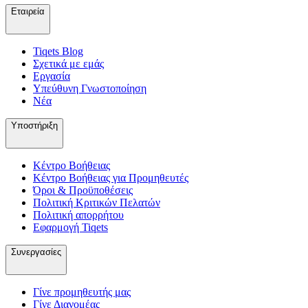
Εταιρεία
Tiqets Βlog
Σχετικά με εμάς
Εργασία
Υπεύθυνη Γνωστοποίηση
Νέα
Υποστήριξη
Κέντρο Βοήθειας
Κέντρο Βοήθειας για Προμηθευτές
Όροι & Προϋποθέσεις
Πολιτική Κριτικών Πελατών
Πολιτική απορρήτου
Εφαρμογή Tiqets
Συνεργασίες
Γίνε προμηθευτής μας
Γίνε Διανομέας