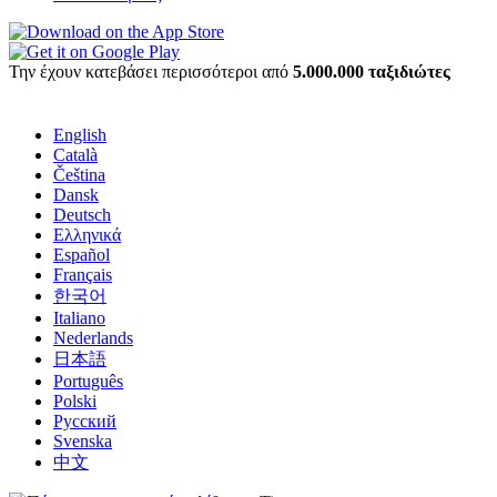
Την έχουν κατεβάσει περισσότεροι από
5.000.000 ταξιδιώτες
English
Català
Čeština
Dansk
Deutsch
Ελληνικά
Español
Français
한국어
Italiano
Nederlands
日本語
Português
Polski
Русский
Svenska
中文