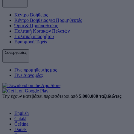
Κέντρο Βοήθειας
Κέντρο Βοήθειας για Προμηθευτές
Όροι & Προϋποθέσεις
Πολιτική Κριτικών Πελατών
Πολιτική απορρήτου
Εφαρμογή Tiqets
Συνεργασίες
Γίνε προμηθευτής μας
Γίνε Διανομέας
Την έχουν κατεβάσει περισσότεροι από
5.000.000 ταξιδιώτες
English
Català
Čeština
Dansk