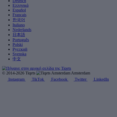
Deutsch
Ελληνικά
Español
Français
한국어
Italiano
Nederlands
日本語
Português
Polski
Русский
Svenska
中文
© 2014-2026 Tiqets
Amsterdam
Instagram
TikTok
Facebook
Twitter
LinkedIn