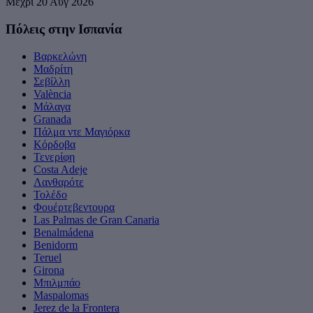
Μέχρι 20 Αυγ 2026
Πόλεις στην Ισπανία
Βαρκελώνη
Μαδρίτη
Σεβίλλη
València
Μάλαγα
Granada
Πάλμα ντε Μαγιόρκα
Κόρδοβα
Τενερίφη
Costa Adeje
Λανθαρότε
Τολέδο
Φουέρτεβεντουρα
Las Palmas de Gran Canaria
Benalmádena
Benidorm
Teruel
Girona
Μπιλμπάο
Maspalomas
Jerez de la Frontera