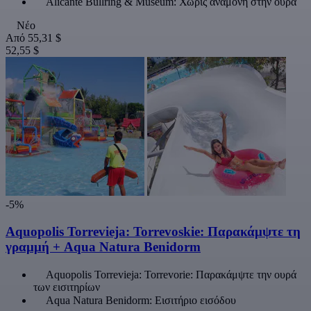
Alicante Bullring & Museum: Χωρίς αναμονή στην ουρά
Νέο
Από
55,31 $
52,55 $
-5%
Aquopolis Torrevieja: Torrevoskie: Παρακάμψτε τη
γραμμή + Aqua Natura Benidorm
Aquopolis Torrevieja: Torrevorie: Παρακάμψτε την ουρά
των εισιτηρίων
Aqua Natura Benidorm: Εισιτήριο εισόδου