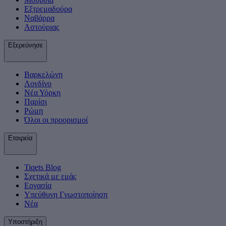
Εξτρεμαδούρα
Ναβάρρα
Αστούριας
Εξερεύνησε
Βαρκελώνη
Λονδίνο
Νέα Υόρκη
Παρίσι
Ρώμη
Όλοι οι προορισμοί
Εταιρεία
Tiqets Βlog
Σχετικά με εμάς
Εργασία
Υπεύθυνη Γνωστοποίηση
Νέα
Υποστήριξη