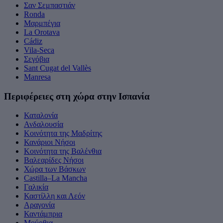
Σαν Σεμπαστιάν
Ronda
Μαρμπέγια
La Orotava
Cádiz
Vila-Seca
Σεγόβια
Sant Cugat del Vallès
Manresa
Περιφέρειες στη χώρα στην Ισπανία
Καταλονία
Ανδαλουσία
Κοινότητα της Μαδρίτης
Κανάριοι Νήσοι
Κοινότητα της Βαλένθια
Βαλεαρίδες Νήσοι
Χώρα των Βάσκων
Castilla–La Mancha
Γαλικία
Καστίλλη και Λεόν
Αραγονία
Καντάμπρια
Μούρθια