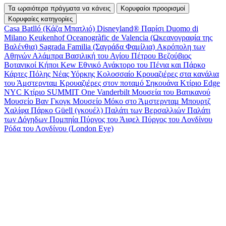
Τα ωραιότερα πράγματα να κάνεις
Κορυφαίοι προορισμοί
Κορυφαίες κατηγορίες
Casa Batlló (Κάζα Μπατλιό)
Disneyland® Παρίσι
Duomo di
Milano
Keukenhof
Oceanogràfic de Valencia (Ωκεανογραφία της
Βαλένθια)
Sagrada Familia (Σαγράδα Φαμίλια)
Ακρόπολη των
Αθηνών
Αλάμπρα
Βασιλική του Αγίου Πέτρου
Βεζούβιος
Βοτανικοί Κήποι Kew
Εθνικό Ανάκτορο του Πένια και Πάρκο
Κάρτες Πόλης Νέας Υόρκης
Κολοσσαίο
Κρουαζιέρες στα κανάλια
του Άμστερνταμ
Κρουαζιέρες στον ποταμό Σηκουάνα
Κτίριο Edge
NYC
Κτίριο SUMMIT One Vanderbilt
Μουσεία του Βατικανού
Μουσείο Βαν Γκογκ
Μουσείο Μόκο στο Άμστερνταμ
Μπουρτζ
Χαλίφα
Πάρκο Güell (γκουέλ)
Παλάτι των Βερσαλλιών
Παλάτι
των Δόγηδων
Πομπηία
Πύργος του Άιφελ
Πύργος του Λονδίνου
Ρόδα του Λονδίνου (London Eye)