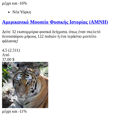
μέχρι και -16%
Νέα Υόρκη
Αμερικανικό Μουσείο Φυσικής Ιστορίας (AMNH)
Δείτε 32 εκατομμύρια φυσικά δείγματα, όπως έναν σκελετό
δεινοσαύρου μήκους 122 ποδιών ή ένα τεράστιο μοντέλο
φάλαινας!
4,5
(2.511)
Από
37,00 $
μέχρι και -11%