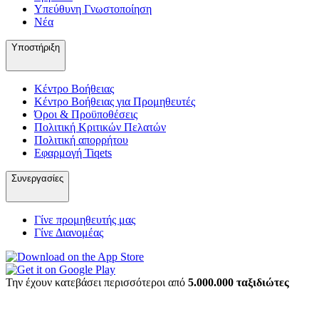
Υπεύθυνη Γνωστοποίηση
Νέα
Υποστήριξη
Κέντρο Βοήθειας
Κέντρο Βοήθειας για Προμηθευτές
Όροι & Προϋποθέσεις
Πολιτική Κριτικών Πελατών
Πολιτική απορρήτου
Εφαρμογή Tiqets
Συνεργασίες
Γίνε προμηθευτής μας
Γίνε Διανομέας
Την έχουν κατεβάσει περισσότεροι από
5.000.000 ταξιδιώτες