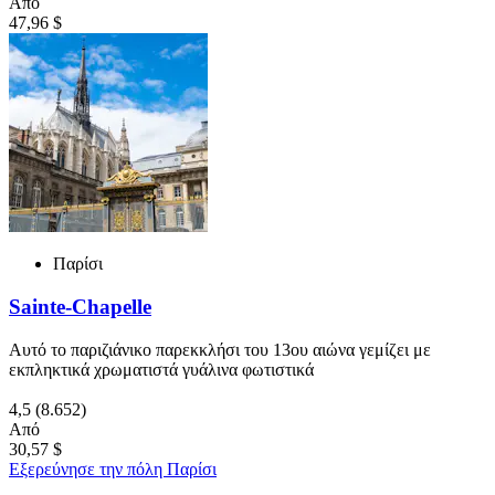
Από
47,96 $
Παρίσι
Sainte-Chapelle
Αυτό το παριζιάνικο παρεκκλήσι του 13ου αιώνα γεμίζει με
εκπληκτικά χρωματιστά γυάλινα φωτιστικά
4,5
(8.652)
Από
30,57 $
Εξερεύνησε την πόλη Παρίσι