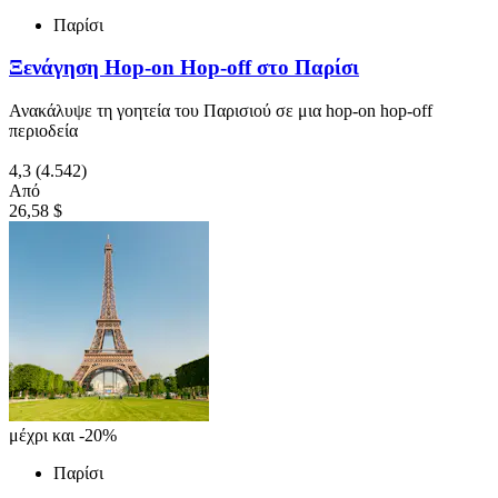
Παρίσι
Ξενάγηση Hop-on Hop-off στο Παρίσι
Ανακάλυψε τη γοητεία του Παρισιού σε μια hop-on hop-off
περιοδεία
4,3
(4.542)
Από
26,58 $
μέχρι και -20%
Παρίσι