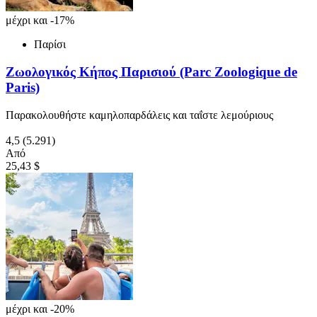
μέχρι και -17%
Παρίσι
Ζωολογικός Κήπος Παρισιού (Parc Zoologique de
Paris)
Παρακολουθήστε καμηλοπαρδάλεις και ταΐστε λεμούριους
4,5
(5.291)
Από
25,43 $
μέχρι και -20%