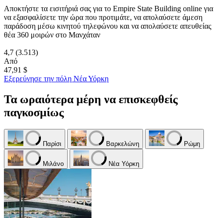
Αποκτήστε τα εισιτήριά σας για το Empire State Building online για
να εξασφαλίσετε την ώρα που προτιμάτε, να απολαύσετε άμεση
παράδοση μέσω κινητού τηλεφώνου και να απολαύσετε απευθείας
θέα 360 μοιρών στο Μανχάταν
4,7
(3.513)
Από
47,91 $
Εξερεύνησε την πόλη Νέα Υόρκη
Τα ωραιότερα μέρη να επισκεφθείς
παγκοσμίως
Παρίσι
Βαρκελώνη
Ρώμη
Μιλάνο
Νέα Υόρκη