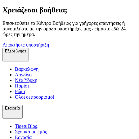
Χρειάζεσαι βοήθεια;
Επισκεφθείτε το Κέντρο Βοήθειας για γρήγορες απαντήσεις ή
συνομιλήστε με την ομάδα υποστήριξής μας - είμαστε εδώ 24
ώρες την ημέρα.
Αποκτήστε υποστήριξη
Εξερεύνησε
Βαρκελώνη
Λονδίνο
Νέα Υόρκη
Παρίσι
Ρώμη
Όλοι οι προορισμοί
Εταιρεία
Tiqets Βlog
Σχετικά με εμάς
Εργασία