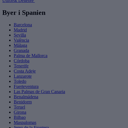
Udforsk Deltebre
Byer i Spanien
Barcelona
Madrid
Sevilla
València
Málaga
Granada
Palma de Mallorca
Córdoba
Tenerife
Costa Adeje
Lanzarote
Toledo
Fuerteventura
Las Palmas de Gran Canaria
Benalmádena
Benidorm
Teruel
Girona
Bilbao
Maspalomas
Jerez de la Frontera