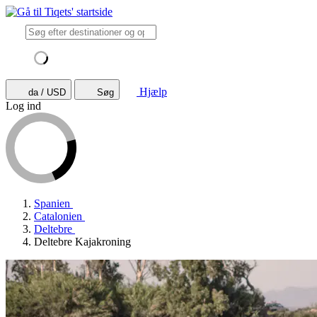
Hjælp
da / USD
Søg
Log ind
Spanien
Catalonien
Deltebre
Deltebre Kajakroning