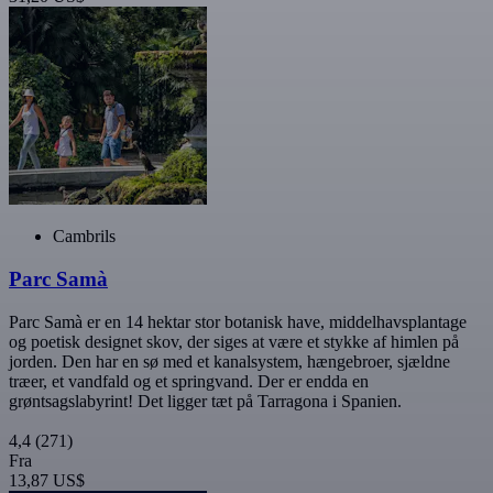
Cambrils
Parc Samà
Parc Samà er en 14 hektar stor botanisk have, middelhavsplantage
og poetisk designet skov, der siges at være et stykke af himlen på
jorden. Den har en sø med et kanalsystem, hængebroer, sjældne
træer, et vandfald og et springvand. Der er endda en
grøntsagslabyrint! Det ligger tæt på Tarragona i Spanien.
4,4
(271)
Fra
13,87 US$