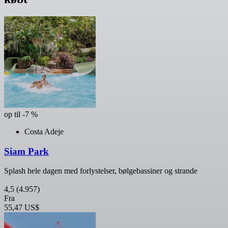
op til -7 %
Costa Adeje
Siam Park
Splash hele dagen med forlystelser, bølgebassiner og strande
4,5
(4.957)
Fra
55,47 US$