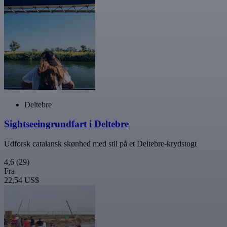
Deltebre
Sightseeingrundfart i Deltebre
Udforsk catalansk skønhed med stil på et Deltebre-krydstogt
4,6
(29)
Fra
22,54 US$