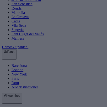
San Sebastián
Ronda
Marbella
La Orotava
Cádiz
Vila-Seca
Segovia
Sant Cugat del Vallès
Manresa
Udforsk Spanien
Udforsk
Barcelona
London
New York
Paris
Rom
Alle destinationer
Virksomhed