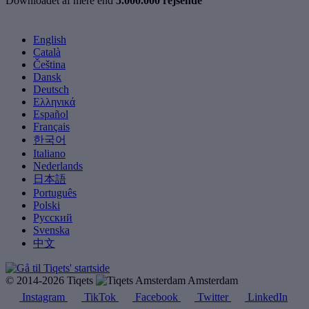
Downloadet af mere end
5.000.000 rejsende
English
Català
Čeština
Dansk
Deutsch
Ελληνικά
Español
Français
한국어
Italiano
Nederlands
日本語
Português
Polski
Русский
Svenska
中文
© 2014-2026 Tiqets
Amsterdam
Instagram
TikTok
Facebook
Twitter
LinkedIn