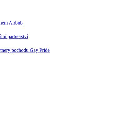
deném Airbnb
lní partnerství
tnery pochodu Gay Pride