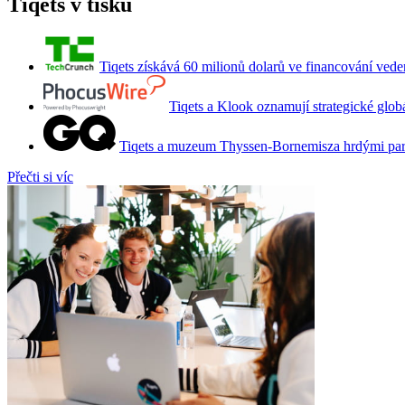
Tiqets v tisku
Tiqets získává 60 milionů dolarů ve financování ve
Tiqets a Klook oznamují strategické globá
Tiqets a muzeum Thyssen-Bornemisza hrdými par
Přečti si víc