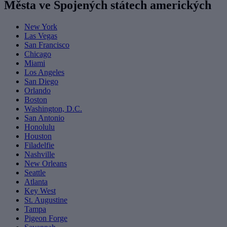
Města ve Spojených státech amerických
New York
Las Vegas
San Francisco
Chicago
Miami
Los Angeles
San Diego
Orlando
Boston
Washington, D.C.
San Antonio
Honolulu
Houston
Filadelfie
Nashville
New Orleans
Seattle
Atlanta
Key West
St. Augustine
Tampa
Pigeon Forge