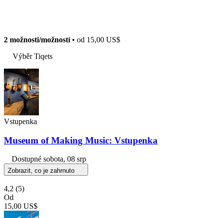
2 možnosti/možností
• od
15,00 US$
Výběr Tiqets
Vstupenka
Museum of Making Music: Vstupenka
Dostupné
sobota, 08 srp
Zobrazit, co je zahrnuto
4,2
(5)
Od
15,00 US$