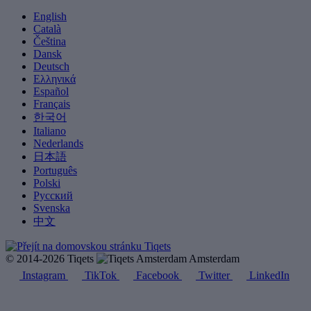
English
Català
Čeština
Dansk
Deutsch
Ελληνικά
Español
Français
한국어
Italiano
Nederlands
日本語
Português
Polski
Русский
Svenska
中文
© 2014-2026 Tiqets
Amsterdam
Instagram
TikTok
Facebook
Twitter
LinkedIn