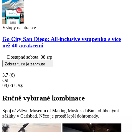
Vstupy na atrakce
Go City San Diego: All-inclusive vstupenka s více
než 40 atrakcemi
Dostupné
sobota, 08 srp
Zobrazit, co je zahrnuto
3,7
(6)
Od
99,00 US$
Ručně vybírané kombinace
Spoj návštěvu Museum of Making Music s dalšími oblíbenými
zážitky v Carlsbad. Něco je prostě lepší dohromady.