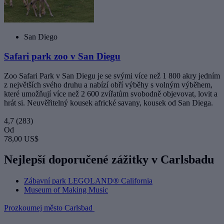
San Diego
Safari park zoo v San Diegu
Zoo Safari Park v San Diegu je se svými více než 1 800 akry jedním
z největších svého druhu a nabízí obří výběhy s volným výběhem,
které umožňují více než 2 600 zvířatům svobodně objevovat, lovit a
hrát si. Neuvěřitelný kousek africké savany, kousek od San Diega.
4,7
(283)
Od
78,00 US$
Nejlepší doporučené zážitky v Carlsbadu
Zábavní park LEGOLAND® California
Museum of Making Music
Prozkoumej město Carlsbad