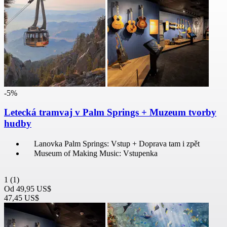
-5%
Letecká tramvaj v Palm Springs + Muzeum tvorby
hudby
Lanovka Palm Springs: Vstup + Doprava tam i zpět
Museum of Making Music: Vstupenka
1
(1)
Od
49,95 US$
47,45 US$