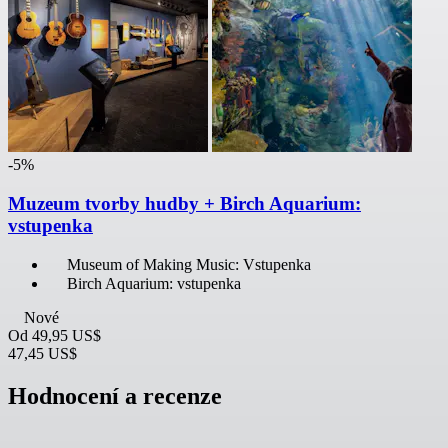
-5%
Muzeum tvorby hudby + Birch Aquarium:
vstupenka
Museum of Making Music: Vstupenka
Birch Aquarium: vstupenka
Nové
Od
49,95 US$
47,45 US$
Hodnocení a recenze