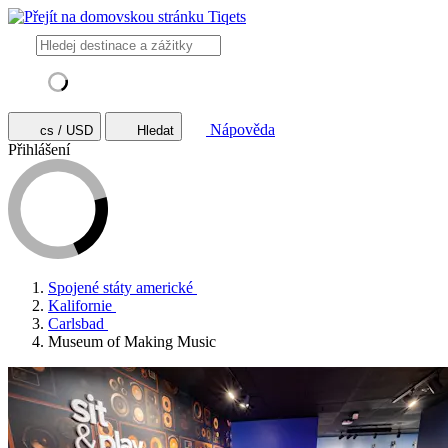
Nápověda
cs / USD
Hledat
Přihlášení
Spojené státy americké
Kalifornie
Carlsbad
Museum of Making Music