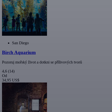
San Diego
Birch Aquarium
Pozoruj mořský život a dotkni se přílivových tvorů
4,6
(14)
Od
34,95 US$