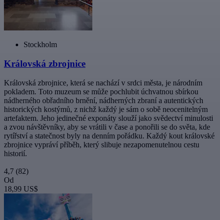
Stockholm
Královská zbrojnice
Královská zbrojnice, která se nachází v srdci města, je národním
pokladem. Toto muzeum se může pochlubit úchvatnou sbírkou
nádherného obřadního brnění, nádherných zbraní a autentických
historických kostýmů, z nichž každý je sám o sobě neocenitelným
artefaktem. Jeho jedinečné exponáty slouží jako svědectví minulosti
a zvou návštěvníky, aby se vrátili v čase a ponořili se do světa, kde
rytířství a statečnost byly na denním pořádku. Každý kout královské
zbrojnice vypráví příběh, který slibuje nezapomenutelnou cestu
historií.
4,7
(82)
Od
18,99 US$