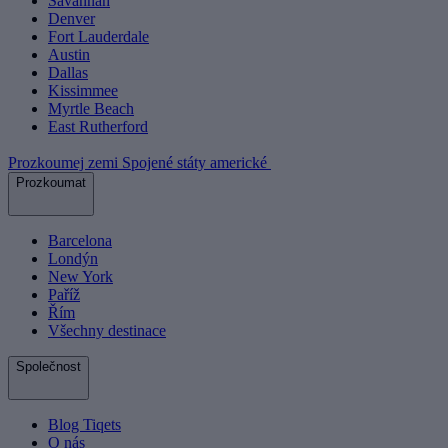
Savannah
Denver
Fort Lauderdale
Austin
Dallas
Kissimmee
Myrtle Beach
East Rutherford
Prozkoumej zemi Spojené státy americké
Prozkoumat
Barcelona
Londýn
New York
Paříž
Řím
Všechny destinace
Společnost
Blog Tiqets
O nás