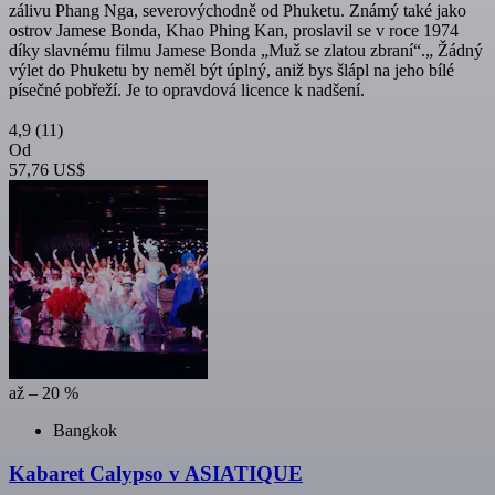
zálivu Phang Nga, severovýchodně od Phuketu. Známý také jako
ostrov Jamese Bonda, Khao Phing Kan, proslavil se v roce 1974
díky slavnému filmu Jamese Bonda „Muž se zlatou zbraní“.„ Žádný
výlet do Phuketu by neměl být úplný, aniž bys šlápl na jeho bílé
písečné pobřeží. Je to opravdová licence k nadšení.
4,9
(11)
Od
57,76 US$
až – 20 %
Bangkok
Kabaret Calypso v ASIATIQUE