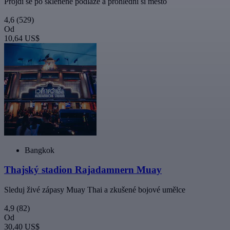
Projdi se po skleněné podlaze a prohlédni si město
4,6
(529)
Od
10,64 US$
Bangkok
Thajský stadion Rajadamnern Muay
Sleduj živé zápasy Muay Thai a zkušené bojové umělce
4,9
(82)
Od
30,40 US$