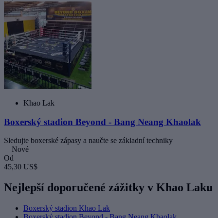
Khao Lak
Boxerský stadion Beyond - Bang Neang Khaolak
Sledujte boxerské zápasy a naučte se základní techniky
Nové
Od
45,30 US$
Nejlepší doporučené zážitky v Khao Laku
Boxerský stadion Khao Lak
Boxerský stadion Beyond - Bang Neang Khaolak