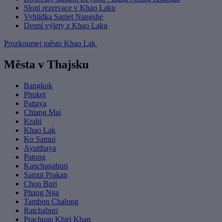
Sloní rezervace v Khao Laku
Vyhlídka Samet Nangshe
Denní výlety z Khao Laku
Prozkoumej město Khao Lak
Města v Thajsku
Bangkok
Phuket
Pattaya
Chiang Mai
Krabi
Khao Lak
Ko Samui
Ayutthaya
Patong
Kanchanaburi
Samut Prakan
Chon Buri
Phang Nga
Tambon Chalong
Ratchaburi
Prachuap Khiri Khan