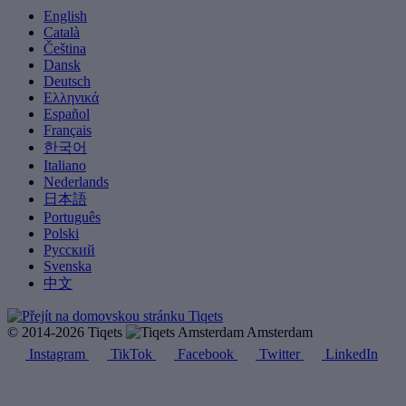
English
Català
Čeština
Dansk
Deutsch
Ελληνικά
Español
Français
한국어
Italiano
Nederlands
日本語
Português
Polski
Русский
Svenska
中文
© 2014-2026 Tiqets
Amsterdam
Instagram
TikTok
Facebook
Twitter
LinkedIn