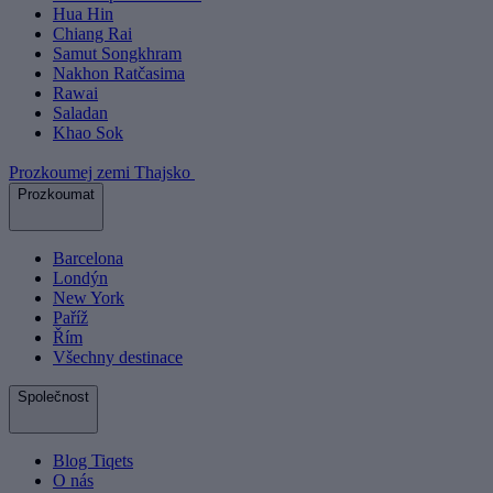
Hua Hin
Chiang Rai
Samut Songkhram
Nakhon Ratčasima
Rawai
Saladan
Khao Sok
Prozkoumej zemi Thajsko
Prozkoumat
Barcelona
Londýn
New York
Paříž
Řím
Všechny destinace
Společnost
Blog Tiqets
O nás