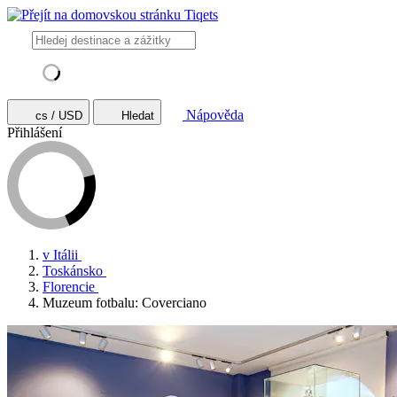
Nápověda
cs / USD
Hledat
Přihlášení
v Itálii
Toskánsko
Florencie
Muzeum fotbalu: Coverciano