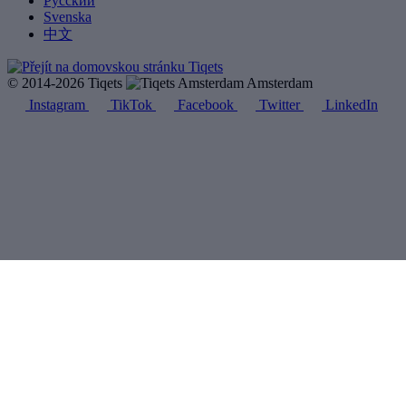
Русский
Svenska
中文
© 2014-2026 Tiqets
Amsterdam
Instagram
TikTok
Facebook
Twitter
LinkedIn