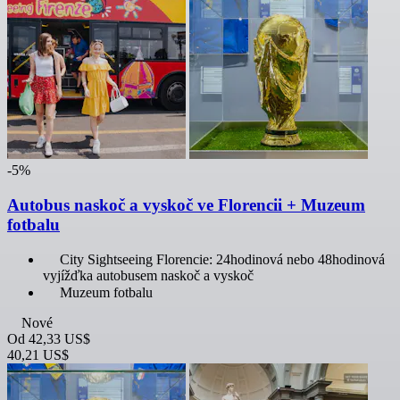
-5%
Autobus naskoč a vyskoč ve Florencii + Muzeum
fotbalu
City Sightseeing Florencie: 24hodinová nebo 48hodinová
vyjížďka autobusem naskoč a vyskoč
Muzeum fotbalu
Nové
Od
42,33 US$
40,21 US$