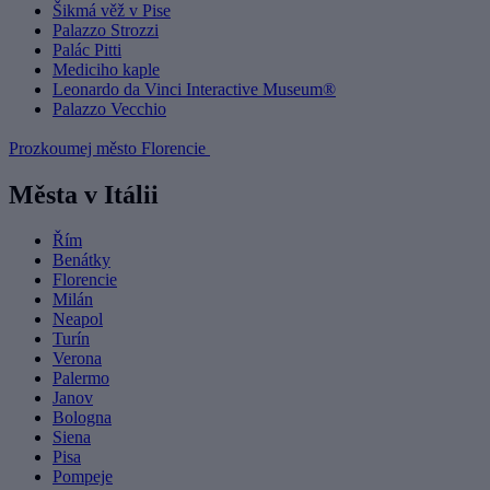
Šikmá věž v Pise
Palazzo Strozzi
Palác Pitti
Mediciho kaple
Leonardo da Vinci Interactive Museum®
Palazzo Vecchio
Prozkoumej město Florencie
Města v Itálii
Řím
Benátky
Florencie
Milán
Neapol
Turín
Verona
Palermo
Janov
Bologna
Siena
Pisa
Pompeje