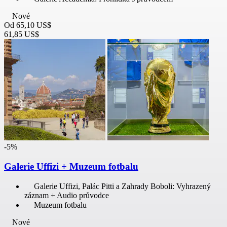
Nové
Od
65,10 US$
61,85 US$
-5%
Galerie Uffizi + Muzeum fotbalu
Galerie Uffizi, Palác Pitti a Zahrady Boboli: Vyhrazený
záznam + Audio průvodce
Muzeum fotbalu
Nové