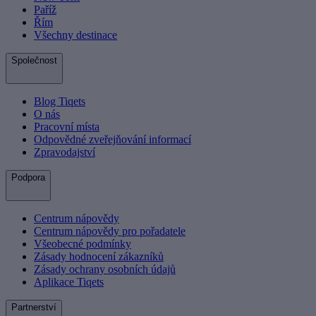
Paříž
Řím
Všechny destinace
Společnost
Blog Tiqets
O nás
Pracovní místa
Odpovědné zveřejňování informací
Zpravodajství
Podpora
Centrum nápovědy
Centrum nápovědy pro pořadatele
Všeobecné podmínky
Zásady hodnocení zákazníků
Zásady ochrany osobních údajů
Aplikace Tiqets
Partnerství