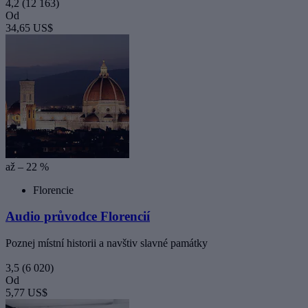
4,2
(12 163)
Od
34,65 US$
až – 22 %
Florencie
Audio průvodce Florencií
Poznej místní historii a navštiv slavné památky
3,5
(6 020)
Od
5,77 US$