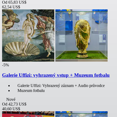
Od
65,83 US$
62,54 US$
-5%
Galerie Uffizi: vyhrazený vstup + Muzeum fotbalu
Galerie Uffizi: Vyhrazený záznam + Audio průvodce
Muzeum fotbalu
Nové
Od
42,73 US$
40,60 US$