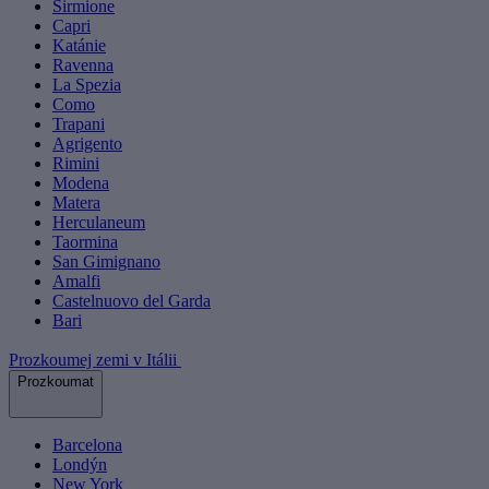
Sirmione
Capri
Katánie
Ravenna
La Spezia
Como
Trapani
Agrigento
Rimini
Modena
Matera
Herculaneum
Taormina
San Gimignano
Amalfi
Castelnuovo del Garda
Bari
Prozkoumej zemi v Itálii
Prozkoumat
Barcelona
Londýn
New York