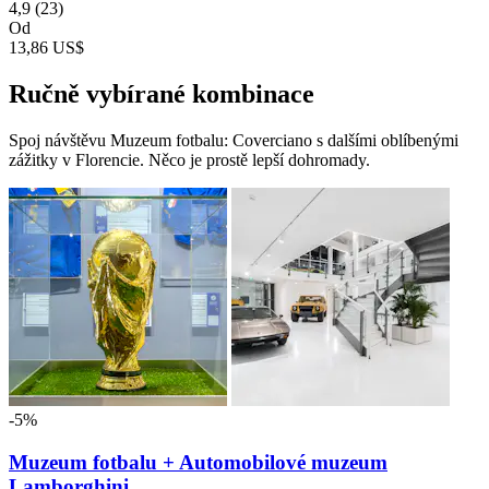
4,9
(23)
Od
13,86 US$
Ručně vybírané kombinace
Spoj návštěvu Muzeum fotbalu: Coverciano s dalšími oblíbenými
zážitky v Florencie. Něco je prostě lepší dohromady.
-5%
Muzeum fotbalu + Automobilové muzeum
Lamborghini