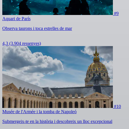
#9
Aquari de París
Observa taurons i toca estrelles de mar
4,3
(3.904 ressenyes)
#10
Musée de l'Armée i la tomba de Napoleó
Submergeix-te en la història i descobreix un lloc excepcional