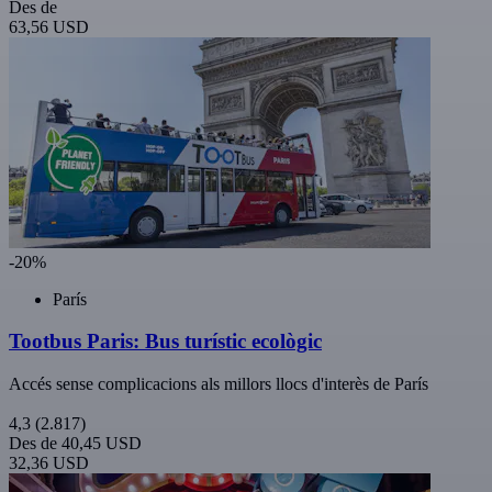
Des de
63,56 USD
-20%
París
Tootbus Paris: Bus turístic ecològic
Accés sense complicacions als millors llocs d'interès de París
4,3
(2.817)
Des de
40,45 USD
32,36 USD