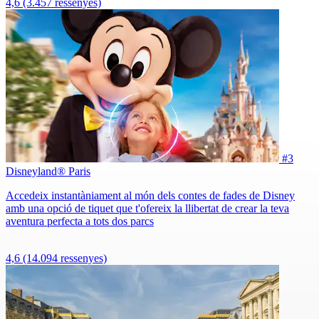
4,6
(3.457 ressenyes)
#3
Disneyland® Paris
Accedeix instantàniament al món dels contes de fades de Disney
amb una opció de tiquet que t'ofereix la llibertat de crear la teva
aventura perfecta a tots dos parcs
4,6
(14.094 ressenyes)