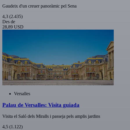
Gaudeix d'un creuer panoràmic pel Sena
4,3
(2.435)
Des de
28,89 USD
Versalles
Palau de Versalles: Visita guiada
Visita el Saló dels Miralls i passeja pels amplis jardins
4,5
(1.122)