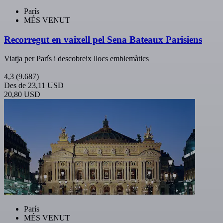
París
MÉS VENUT
Recorregut en vaixell pel Sena Bateaux Parisiens
Viatja per París i descobreix llocs emblemàtics
4,3
(9.687)
Des de
23,11 USD
20,80 USD
París
MÉS VENUT