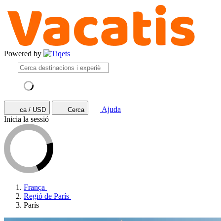
Powered by
Ajuda
ca / USD
Cerca
Inicia la sessió
França
Regió de París
París