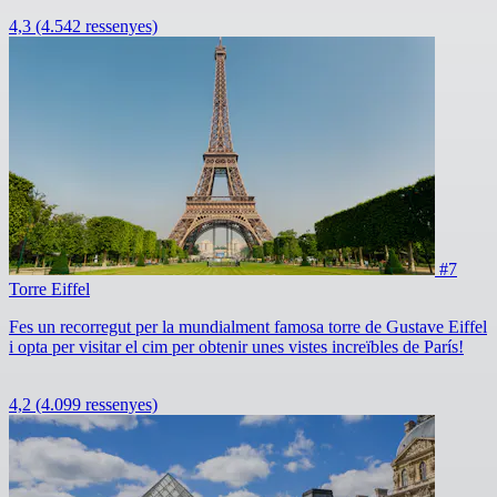
4,3
(4.542 ressenyes)
#7
Torre Eiffel
Fes un recorregut per la mundialment famosa torre de Gustave Eiffel
i opta per visitar el cim per obtenir unes vistes increïbles de París!
4,2
(4.099 ressenyes)