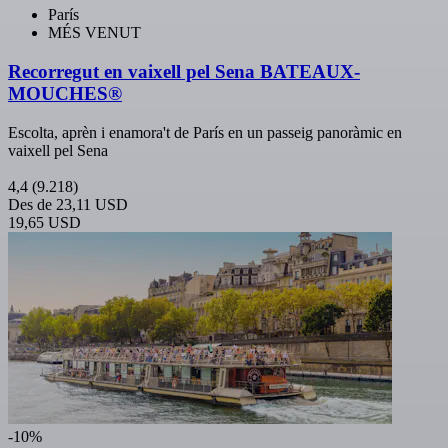
París
MÉS VENUT
Recorregut en vaixell pel Sena BATEAUX-
MOUCHES®
Escolta, aprèn i enamora't de París en un passeig panoràmic en
vaixell pel Sena
4,4
(9.218)
Des de
23,11 USD
19,65 USD
-10%