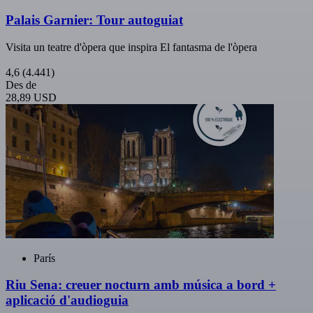
Palais Garnier: Tour autoguiat
Visita un teatre d'òpera que inspira El fantasma de l'òpera
4,6
(4.441)
Des de
28,89 USD
París
Riu Sena: creuer nocturn amb música a bord +
aplicació d'audioguia