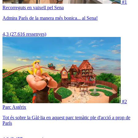
#1
Recorreguts en vaixell pel Sena
Admira París de la manera més bonica... al Sena!
4,3
(27.616 ressenyes)
#2
Parc Astérix
Tot és sobre la Gàl·lia en aquest parc temàtic ple d'acció a prop de
París