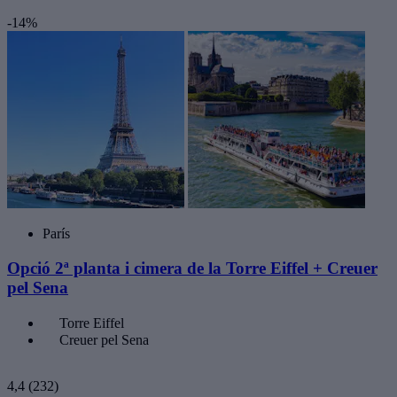
-14%
París
Opció 2ª planta i cimera de la Torre Eiffel + Creuer
pel Sena
Torre Eiffel
Creuer pel Sena
4,4
(232)