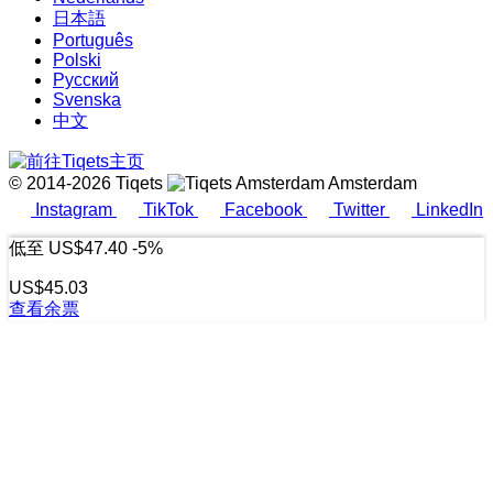
日本語
Português
Polski
Русский
Svenska
中文
© 2014-2026 Tiqets
Amsterdam
Instagram
TikTok
Facebook
Twitter
LinkedIn
低至
US$47.40
-5%
US$45.03
查看余票