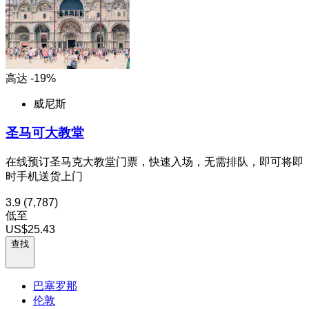
高达 -19%
威尼斯
圣马可大教堂
在线预订圣马克大教堂门票，快速入场，无需排队，即可将即
时手机送货上门
3.9
(7,787)
低至
US$25.43
查找
巴塞罗那
伦敦