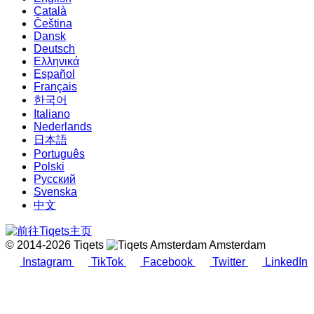
Català
Čeština
Dansk
Deutsch
Ελληνικά
Español
Français
한국어
Italiano
Nederlands
日本語
Português
Polski
Русский
Svenska
中文
© 2014-2026 Tiqets
Amsterdam
Instagram
TikTok
Facebook
Twitter
LinkedIn