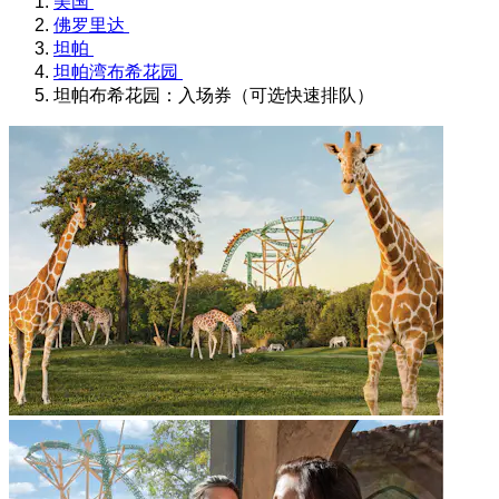
美国
佛罗里达
坦帕
坦帕湾布希花园
坦帕布希花园：入场券（可选快速排队）