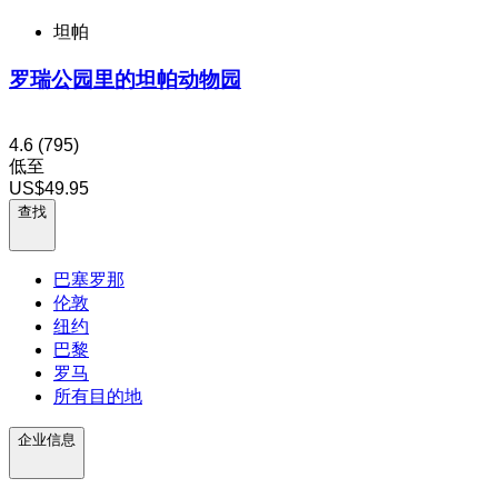
坦帕
罗瑞公园里的坦帕动物园
4.6
(795)
低至
US$49.95
查找
巴塞罗那
伦敦
纽约
巴黎
罗马
所有目的地
企业信息