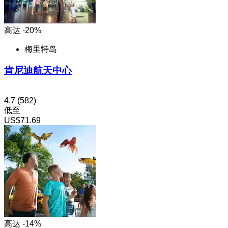
高达 -20%
梅里特岛
肯尼迪航天中心
4.7
(582)
低至
US$71.69
高达 -14%