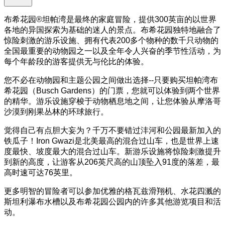
布希花园®坦帕湾是最终的家庭冒险，提供300英亩的以世界
各地的异国探索为基础的迷人的景点。布希花园独特地融合了
惊险刺激的游乐设施、拥有代表200多个物种的数千只动物的
全国最重要的动物园之一以及全年令人兴奋的季节性活动，为
每个年龄段的游客提供无与伦比的体验。
您不必在动物园和主题公园之间做出选择--只要购买坦帕湾布
希花园（Busch Gardens）的门票，您就可以体验到两个世界
的精华。游乐设施穿梭于动物栖息地之间，让您体验从摩洛哥
沙漠到刚果丛林的环球旅行。
觉得自己有点胆大妄为？千万不要错过沣河和公园最新加入的
铁瓜子！Iron Gwazi是北美最高的混合过山车，也是世界上速
度最快、坡度最大的混合过山车。新游乐设施将惊险刺激提升
到新的高度，让游客从206英尺高的山顶坠入91度的落差，最
高时速可达76英里。
更多明智的冒险者可以参加优雅的格瓦兹滑翔机、水花四溅的
斯坦利瀑布水槽以及布希花园公园内的许多其他游览项目和活
动。