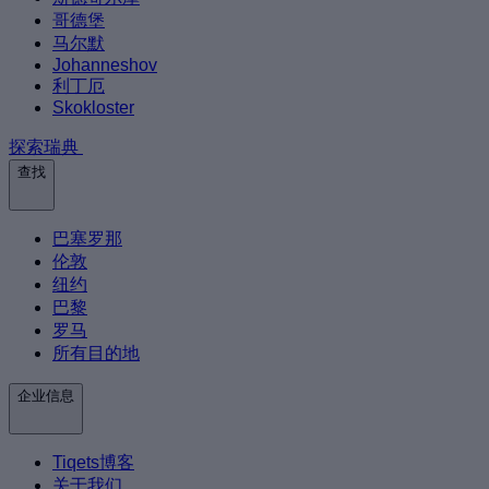
哥德堡
马尔默
Johanneshov
利丁厄
Skokloster
探索瑞典
查找
巴塞罗那
伦敦
纽约
巴黎
罗马
所有目的地
企业信息
Tiqets博客
关于我们