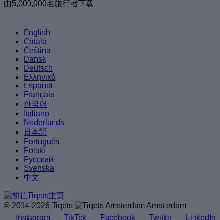
由5,000,000名旅行者下载
English
Català
Čeština
Dansk
Deutsch
Ελληνικά
Español
Français
한국어
Italiano
Nederlands
日本語
Português
Polski
Русский
Svenska
中文
© 2014-2026 Tiqets
Amsterdam
Instagram
TikTok
Facebook
Twitter
LinkedIn