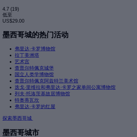
4.7
(19)
低至
US$29.00
墨西哥城的热门活动
弗里达·卡罗博物馆
拉丁美洲塔
艺术宫
查普尔特佩克城堡
国立人类学博物馆
查普尔特佩克阿兹特兰美术馆
迭戈·里维拉和弗里达·卡罗之家单间公寓博物馆
列夫·托洛茨基故居博物馆
特奥蒂瓦坎
弗里达·卡罗的红屋
探索墨西哥城
墨西哥城市