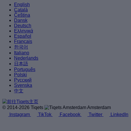
English
Català
Čeština
Dansk
Deutsch
Ελληνικά
Español
Français
한국어
Italiano
Nederlands
日本語
Português
Polski
Русский
Svenska
中文
© 2014-2026 Tiqets
Amsterdam
Instagram
TikTok
Facebook
Twitter
LinkedIn