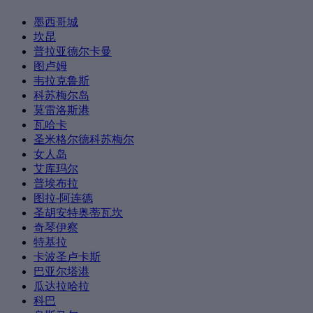
墨西哥城
坎昆
普拉亚德尔卡曼
图卢姆
韦拉克鲁斯
科苏梅尔岛
莫雷洛斯港
瓦哈卡
圣米格尔德科苏梅尔
女人岛
艾库玛尔
普埃布拉
图拉-阿连德
圣胡安特奥蒂瓦坎
奇琴伊察
特基拉
卡波圣卢卡斯
巴亚尔塔港
瓜达拉哈拉
科巴