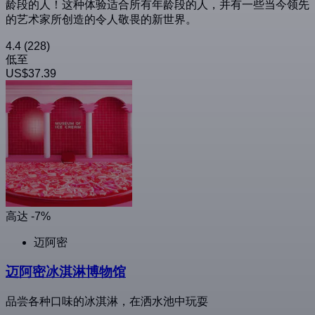
龄段的人！这种体验适合所有年龄段的人，并有一些当今领先
的艺术家所创造的令人敬畏的新世界。
4.4
(228)
低至
US$37.39
高达 -7%
迈阿密
迈阿密冰淇淋博物馆
品尝各种口味的冰淇淋，在洒水池中玩耍