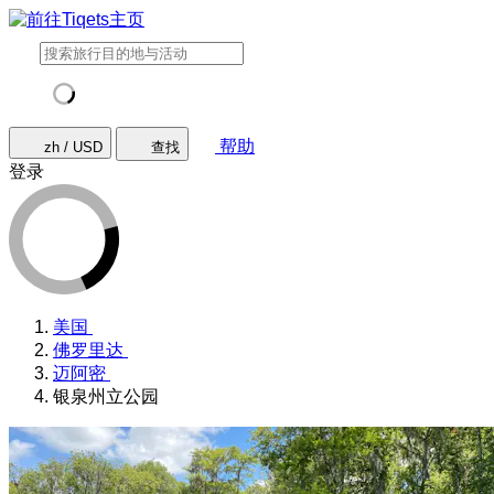
帮助
zh / USD
查找
登录
美国
佛罗里达
迈阿密
银泉州立公园