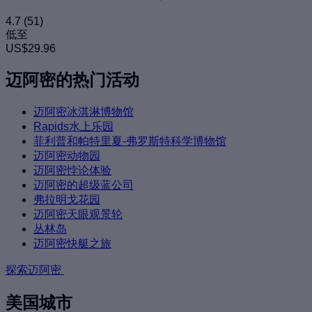
4.7
(51)
低至
US$29.96
迈阿密的热门活动
迈阿密冰淇淋博物馆
Rapids水上乐园
菲利普和帕特里夏-弗罗斯特科学博物馆
迈阿密动物园
迈阿密悖论体验
迈阿密的超级蓝公司
弗拉明戈花园
迈阿密天眼观景轮
丛林岛
迈阿密快艇之旅
探索迈阿密
美国城市