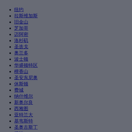
纽约
拉斯维加斯
旧金山
芝加哥
迈阿密
洛杉矶
圣迭戈
奥兰多
波士顿
华盛顿特区
檀香山
圣安东尼奥
休斯顿
费城
纳什维尔
新奥尔良
西雅图
亚特兰大
基韦斯特
圣奥古斯丁