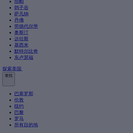
坦帕
鸽子谷
萨凡纳
丹佛
劳德代尔堡
奥斯汀
达拉斯
基西米
默特尔比奇
东卢瑟福
探索美国
查找
巴塞罗那
伦敦
纽约
巴黎
罗马
所有目的地