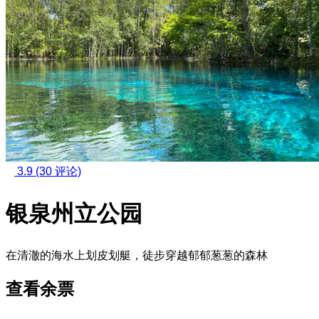
3.9
(30 评论)
银泉州立公园
在清澈的海水上划皮划艇，徒步穿越郁郁葱葱的森林
查看余票