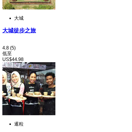
大城
大城徒步之旅
4.8
(5)
低至
US$44.98
暹粒