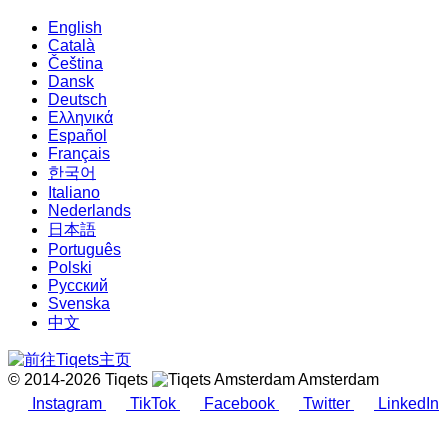
English
Català
Čeština
Dansk
Deutsch
Ελληνικά
Español
Français
한국어
Italiano
Nederlands
日本語
Português
Polski
Русский
Svenska
中文
© 2014-2026 Tiqets
Amsterdam
Instagram
TikTok
Facebook
Twitter
LinkedIn