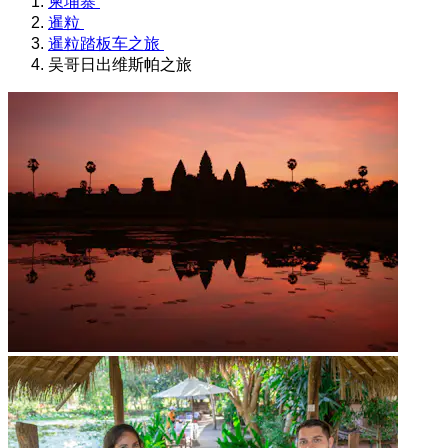
柬埔寨
暹粒
暹粒踏板车之旅
吴哥日出维斯帕之旅