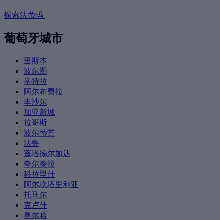
探索法蒂玛
葡萄牙城市
里斯本
波尔图
辛特拉
阿尔布费拉
丰沙尔
加亚新城
拉哥斯
波尔蒂芒
法鲁
蓬塔德尔加达
夸尔泰拉
科拉里什
阿尔坎塔里利亚
托马尔
克卢什
奥尔哈