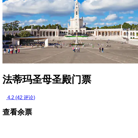
法蒂玛圣母圣殿门票
4.2
(42 评论)
查看余票