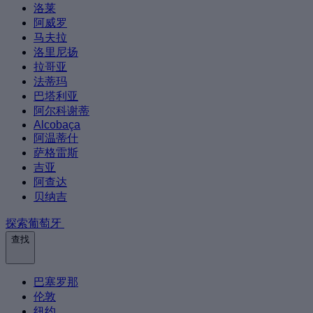
洛莱
阿威罗
马夫拉
洛里尼扬
拉哥亚
法蒂玛
巴塔利亚
阿尔科谢蒂
Alcobaça
阿温蒂什
萨格雷斯
吉亚
阿查达
贝纳吉
探索葡萄牙
查找
巴塞罗那
伦敦
纽约