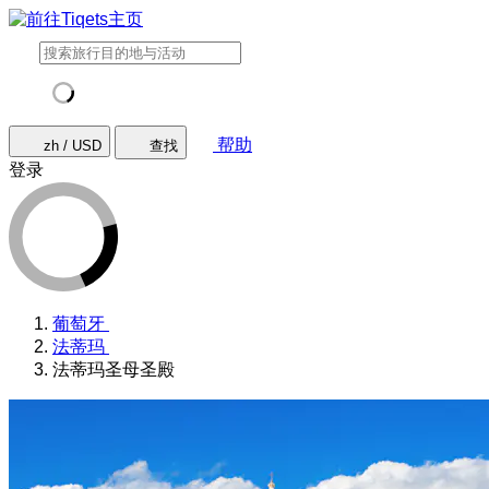
帮助
zh / USD
查找
登录
葡萄牙
法蒂玛
法蒂玛圣母圣殿