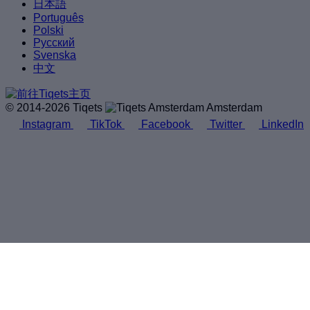
日本語
Português
Polski
Русский
Svenska
中文
© 2014-2026 Tiqets
Amsterdam
Instagram
TikTok
Facebook
Twitter
LinkedIn