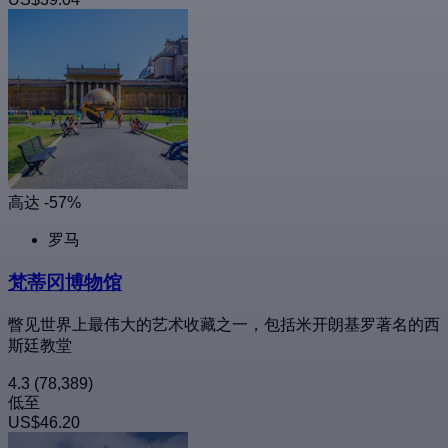
高达 -57%
罗马
梵蒂冈博物馆
瞥见世界上最伟大的艺术收藏之一，包括米开朗基罗著名的西
斯廷教堂
4.3
(78,389)
低至
US$46.20