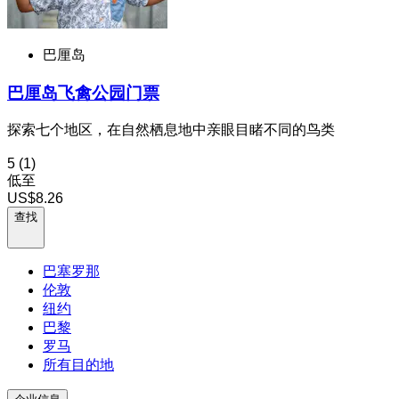
巴厘岛
巴厘岛飞禽公园门票
探索七个地区，在自然栖息地中亲眼目睹不同的鸟类
5
(1)
低至
US$8.26
查找
巴塞罗那
伦敦
纽约
巴黎
罗马
所有目的地