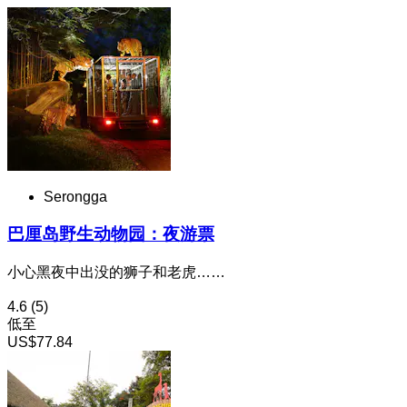
Serongga
巴厘岛野生动物园：夜游票
小心黑夜中出没的狮子和老虎……
4.6
(5)
低至
US$77.84