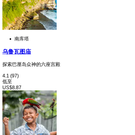
南库塔
乌鲁瓦图庙
探索巴厘岛众神的六座宫殿
4.1
(97)
低至
US$8.87