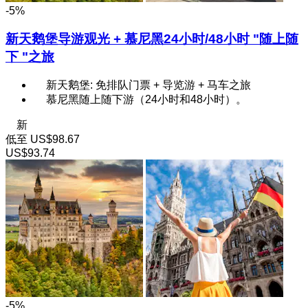
-5%
新天鹅堡导游观光 + 慕尼黑24小时/48小时 "随上随
下 "之旅
新天鹅堡: 免排队门票 + 导览游 + 马车之旅
慕尼黑随上随下游（24小时和48小时）。
新
低至
US$98.67
US$93.74
-5%