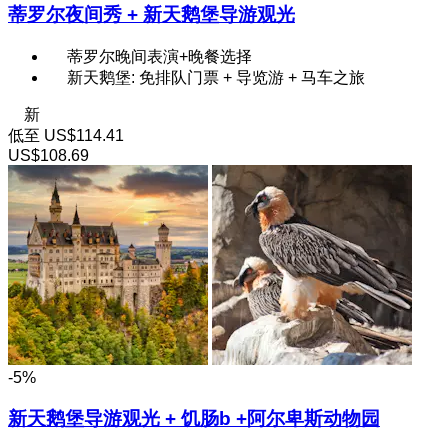
蒂罗尔夜间秀 + 新天鹅堡导游观光
蒂罗尔晚间表演+晚餐选择
新天鹅堡: 免排队门票 + 导览游 + 马车之旅
新
低至
US$114.41
US$108.69
-5%
新天鹅堡导游观光 + 饥肠b +阿尔卑斯动物园