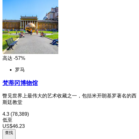
高达 -57%
罗马
梵蒂冈博物馆
瞥见世界上最伟大的艺术收藏之一，包括米开朗基罗著名的西
斯廷教堂
4.3
(78,389)
低至
US$46.23
查找