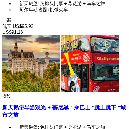
新天鹅堡: 免排队门票 + 导览游 + 马车之旅
阿尔卑动物园+饥饿火车
新
低至
US$95.92
US$91.13
-5%
新天鹅堡导游观光 + 慕尼黑：乘巴士 "跳上跳下 "城
市之旅
新天鹅堡: 免排队门票 + 导览游 + 马车之旅