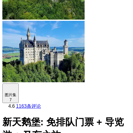
图片集
7
4.6
1163条评论
新天鹅堡: 免排队门票 + 导览