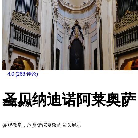
4.0
(268 评论)
圣贝纳迪诺阿莱奥萨
查看余票
参观教堂，欣赏错综复杂的骨头展示