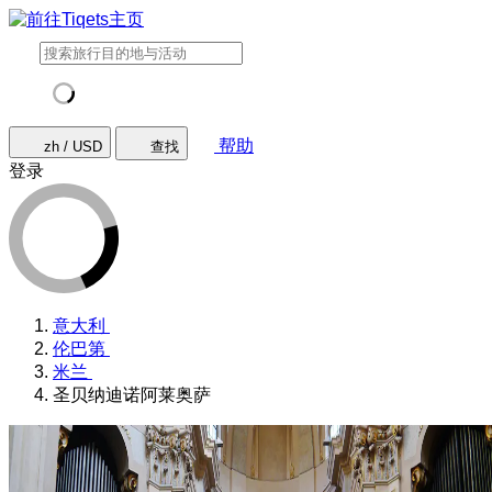
帮助
zh / USD
查找
登录
意大利
伦巴第
米兰
圣贝纳迪诺阿莱奥萨