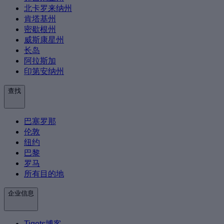
北卡罗来纳州
肯塔基州
密歇根州
威斯康星州
长岛
阿拉斯加
印第安纳州
查找
巴塞罗那
伦敦
纽约
巴黎
罗马
所有目的地
企业信息
Tiqets博客