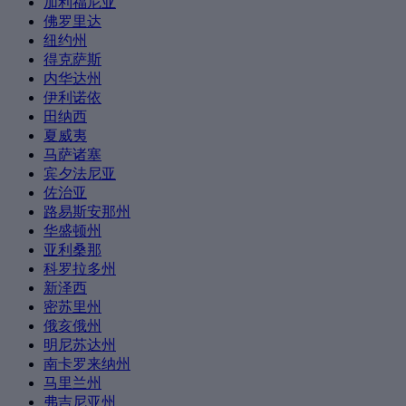
加利福尼亚
佛罗里达
纽约州
得克萨斯
内华达州
伊利诺依
田纳西
夏威夷
马萨诸塞
宾夕法尼亚
佐治亚
路易斯安那州
华盛顿州
亚利桑那
科罗拉多州
新泽西
密苏里州
俄亥俄州
明尼苏达州
南卡罗来纳州
马里兰州
弗吉尼亚州