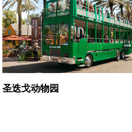
圣迭戈动物园