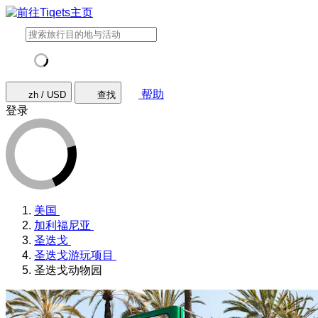
帮助
zh / USD
查找
登录
美国
加利福尼亚
圣迭戈
圣迭戈游玩项目
圣迭戈动物园