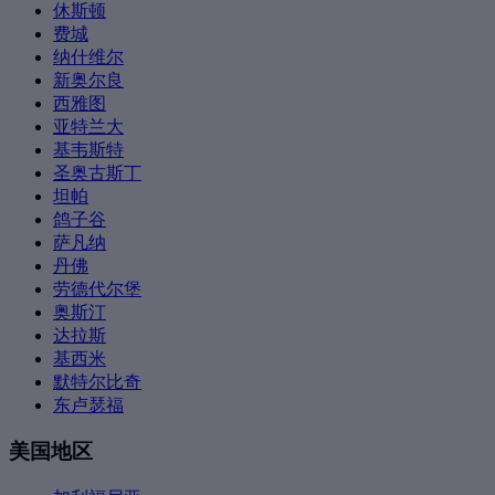
休斯顿
费城
纳什维尔
新奥尔良
西雅图
亚特兰大
基韦斯特
圣奥古斯丁
坦帕
鸽子谷
萨凡纳
丹佛
劳德代尔堡
奥斯汀
达拉斯
基西米
默特尔比奇
东卢瑟福
美国地区