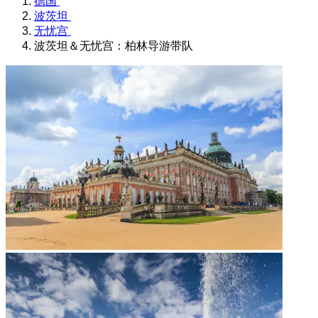
德国
波茨坦
无忧宫
波茨坦＆无忧宫：柏林导游带队