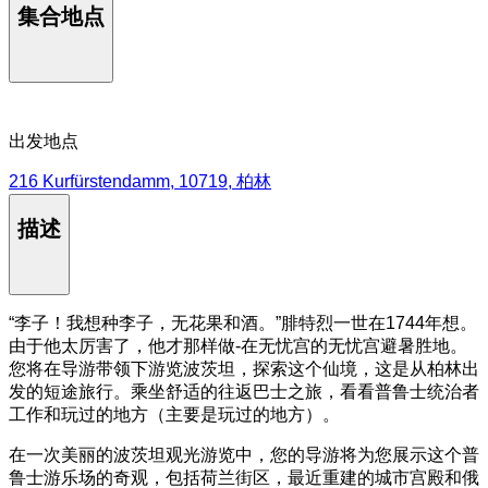
集合地点
出发地点
216 Kurfürstendamm, 10719, 柏林
描述
“李子！我想种李子，无花果和酒。”腓特烈一世在1744年想。
由于他太厉害了，他才那样做-在无忧宫的无忧宫避暑胜地。
您将在导游带领下游览波茨坦，探索这个仙境，这是从柏林出
发的短途旅行。乘坐舒适的往返巴士之旅，看看普鲁士统治者
工作和玩过的地方（主要是玩过的地方）。
在一次美丽的波茨坦观光游览中，您的导游将为您展示这个普
鲁士游乐场的奇观，包括荷兰街区，最近重建的城市宫殿和俄