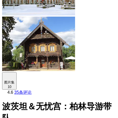
图片集
10
4.6
35条评论
波茨坦＆无忧宫：柏林导游带