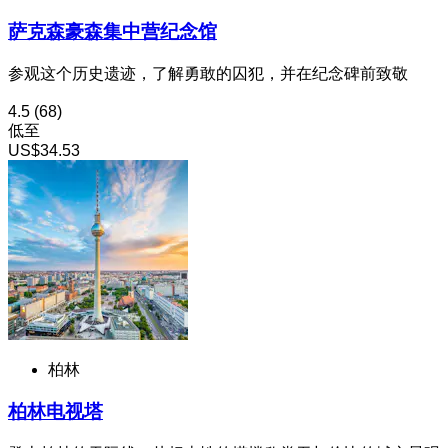
萨克森豪森集中营纪念馆
参观这个历史遗迹，了解勇敢的囚犯，并在纪念碑前致敬
4.5
(68)
低至
US$34.53
柏林
柏林电视塔