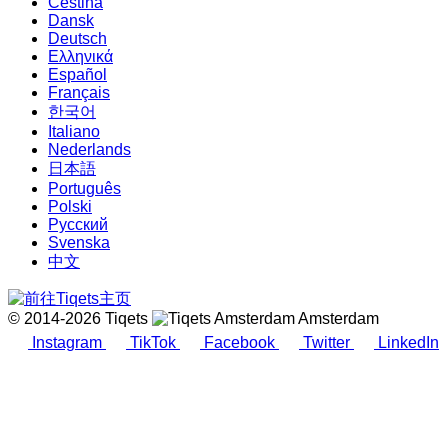
Čeština
Dansk
Deutsch
Ελληνικά
Español
Français
한국어
Italiano
Nederlands
日本語
Português
Polski
Русский
Svenska
中文
© 2014-2026 Tiqets
Amsterdam
Instagram
TikTok
Facebook
Twitter
LinkedIn