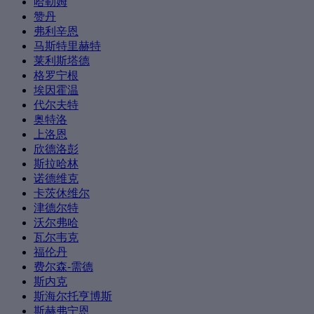
哈勒姆
赞丹
弗利辛恩
马斯特里赫特
莱利斯塔德
格罗宁根
埃因霍温
代尔夫特
奥特洛
上洛恩
欣德洛彭
斯拉哈林
诺德维克
卡茨休维尔
津德尔特
沃尔弗哈
瓦尔韦克
福伦丹
费尔森-需德
斯内克
斯海尔托亨博斯
斯赫弗宁恩