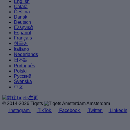
English
Català
Čeština
Dansk
Deutsch
Ελληνικά
Español
Français
한국어
Italiano
Nederlands
日本語
Português
Polski
Русский
Svenska
中文
© 2014-2026 Tiqets
Amsterdam
Instagram
TikTok
Facebook
Twitter
LinkedIn