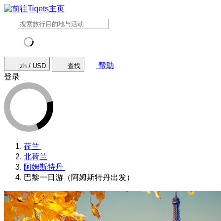
帮助
zh / USD
查找
登录
荷兰
北荷兰
阿姆斯特丹
巴黎一日游（阿姆斯特丹出发）