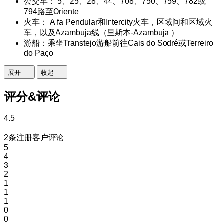
公交车： 5、25、28、44、708、750、759、782或
794路至Oriente
火车： Alfa Pendular和Intercity火车，区域间和区域火
车，以及Azambuja线（里斯本-Azambuja ）
游船：乘坐Transtejo游船前往Cais do Sodré或Terreiro
do Paço
展开
收起
评分&评论
4.5
2条注册客户评论
5
4
3
2
1
1
1
0
0