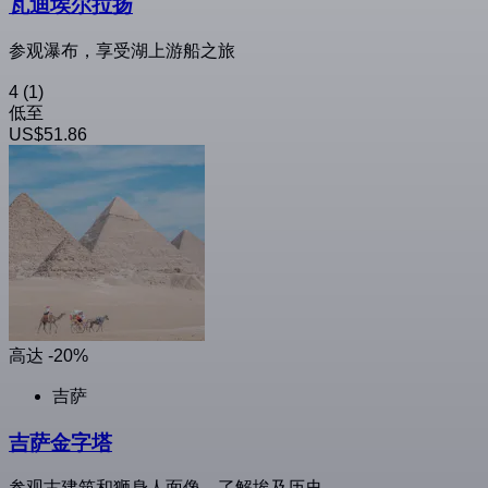
瓦迪埃尔拉扬
参观瀑布，享受湖上游船之旅
4
(1)
低至
US$51.86
高达 -20%
吉萨
吉萨金字塔
参观古建筑和狮身人面像，了解埃及历史