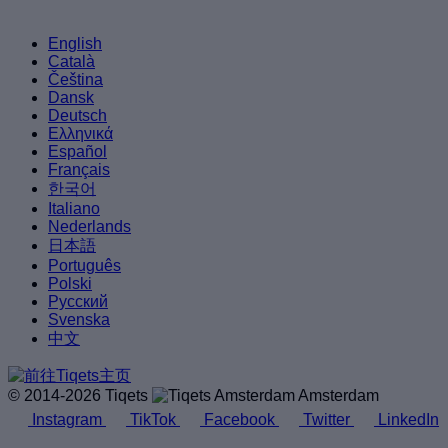
English
Català
Čeština
Dansk
Deutsch
Ελληνικά
Español
Français
한국어
Italiano
Nederlands
日本語
Português
Polski
Русский
Svenska
中文
© 2014-2026 Tiqets
Amsterdam
Instagram
TikTok
Facebook
Twitter
LinkedIn