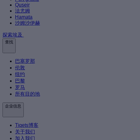
Quseir
法尤姆
Hamata
沙姆沙伊赫
探索埃及
查找
巴塞罗那
伦敦
纽约
巴黎
罗马
所有目的地
企业信息
Tiqets博客
关于我们
加入我们