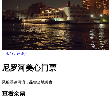
4.7
(3 评论)
尼罗河美心门票
乘船游览河流，品尝当地美食
查看余票