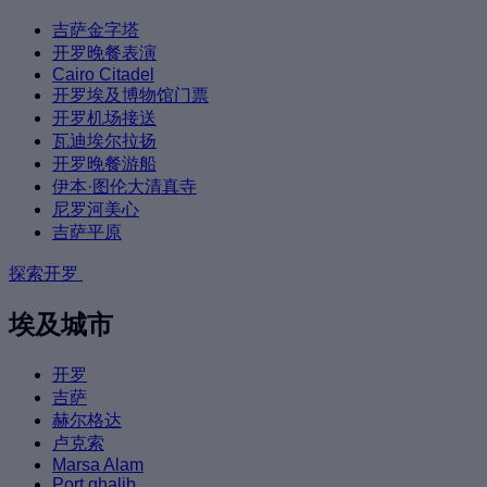
吉萨金字塔
开罗晚餐表演
Cairo Citadel
开罗埃及博物馆门票
开罗机场接送
瓦迪埃尔拉扬
开罗晚餐游船
伊本·图伦大清真寺
尼罗河美心
吉萨平原
探索开罗
埃及城市
开罗
吉萨
赫尔格达
卢克索
Marsa Alam
Port ghalib