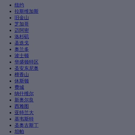
纽约
拉斯维加斯
旧金山
芝加哥
迈阿密
洛杉矶
圣迭戈
奥兰多
波士顿
华盛顿特区
圣安东尼奥
檀香山
休斯顿
费城
纳什维尔
新奥尔良
西雅图
亚特兰大
基韦斯特
圣奥古斯丁
坦帕