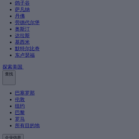
鸽子谷
萨凡纳
丹佛
劳德代尔堡
奥斯汀
达拉斯
基西米
默特尔比奇
东卢瑟福
探索美国
查找
巴塞罗那
伦敦
纽约
巴黎
罗马
所有目的地
企业信息