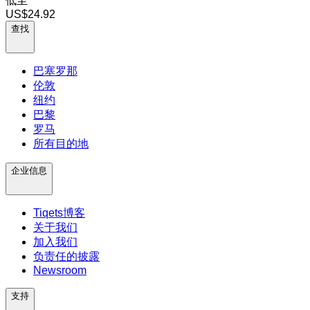
低至
US$24.92
查找
巴塞罗那
伦敦
纽约
巴黎
罗马
所有目的地
企业信息
Tiqets博客
关于我们
加入我们
负责任的披露
Newsroom
支持