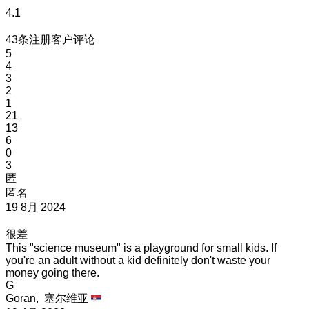
4.1
43条注册客户评论
5
4
3
2
1
21
13
6
0
3
匿
匿名
19 8月 2024
很差
This "science museum" is a playground for small kids. If
you're an adult without a kid definitely don't waste your
money going there.
G
Goran,
塞尔维亚