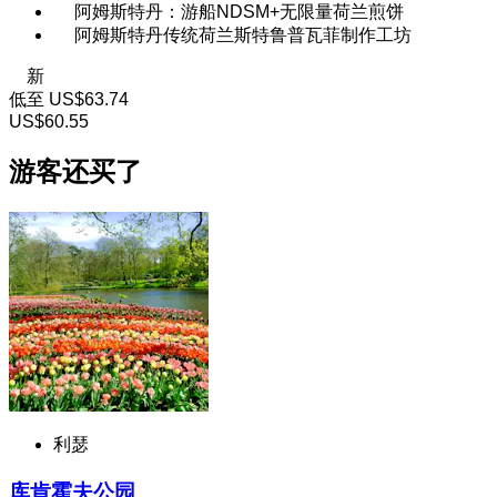
阿姆斯特丹：游船NDSM+无限量荷兰煎饼
阿姆斯特丹传统荷兰斯特鲁普瓦菲制作工坊
新
低至
US$63.74
US$60.55
游客还买了
利瑟
库肯霍夫公园