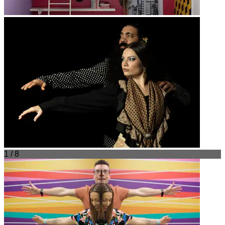
1 / 8