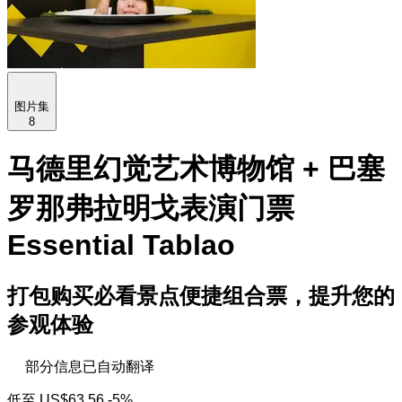
图片集
8
马德里幻觉艺术博物馆 + 巴塞
罗那弗拉明戈表演门票
Essential Tablao
打包购买必看景点便捷组合票，提升您的
参观体验
部分信息已自动翻译
低至
US$63.56
-5%