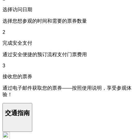
选择访问日期
选择您想参观的时间和需要的票券数量
2
完成安全支付
通过安全便捷的预订流程支付门票费用
3
接收您的票券
通过电子邮件获取您的票券——按照使用说明，享受参观体
验！
交通指南