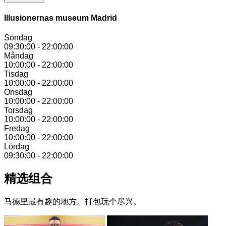
Illusionernas museum Madrid
Söndag
09:30:00
-
22:00:00
Måndag
10:00:00
-
22:00:00
Tisdag
10:00:00
-
22:00:00
Onsdag
10:00:00
-
22:00:00
Torsdag
10:00:00
-
22:00:00
Fredag
10:00:00
-
22:00:00
Lördag
09:30:00
-
22:00:00
精选组合
马德里最有趣的地方。打包玩个尽兴。