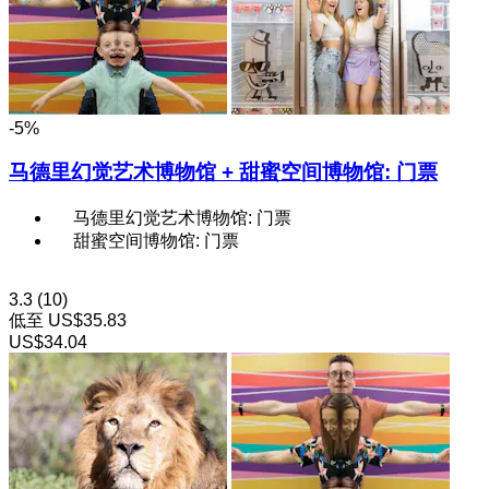
-5%
马德里幻觉艺术博物馆 + 甜蜜空间博物馆: 门票
马德里幻觉艺术博物馆: 门票
甜蜜空间博物馆: 门票
3.3
(10)
低至
US$35.83
US$34.04