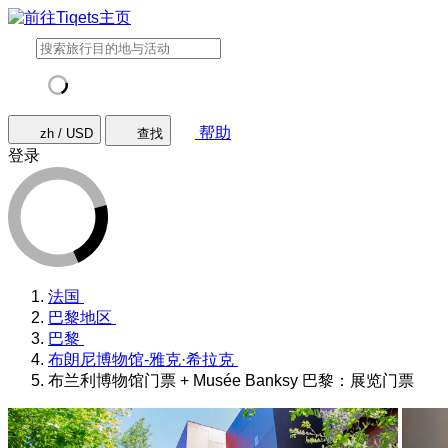
帮助
zh / USD
查找
登录
法国
巴黎地区
巴黎
布朗尼博物馆-雅克·希拉克
布兰利博物馆门票 + Musée Banksy 巴黎：展览门票