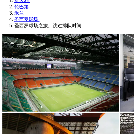
意大利
伦巴第
米兰
圣西罗球场
圣西罗球场之旅。跳过排队时间