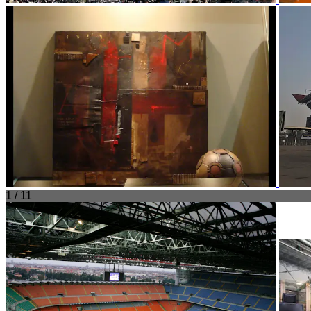
1 / 11