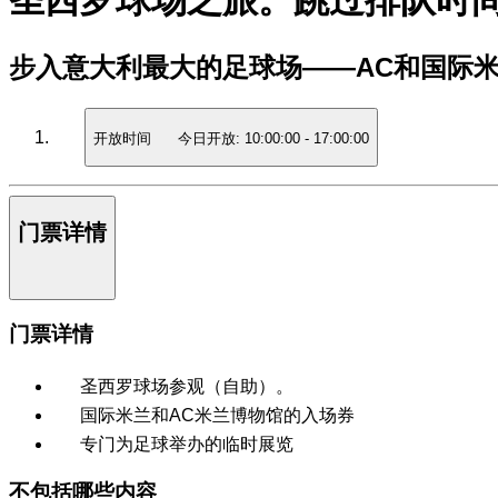
圣西罗球场之旅。跳过排队时
步入意大利最大的足球场——AC和国际
开放时间
今日开放:
10:00:00
-
17:00:00
门票详情
门票详情
圣西罗球场参观（自助）。
国际米兰和AC米兰博物馆的入场券
专门为足球举办的临时展览
不包括哪些内容