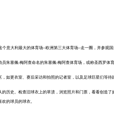
这个意大利最大的体育场--欧洲第三大体育场--走一圈，并参
员朱塞佩-梅阿查命名的朱塞佩-梅阿查体育场，或称圣西罗体
区，如更衣室、赛后采访和拍照的记者室，以及足球巨星们等待
队的历史。检查旧球衣上的草渍，浏览照片和门票，看看创造了
喜欢的球员的球衣。