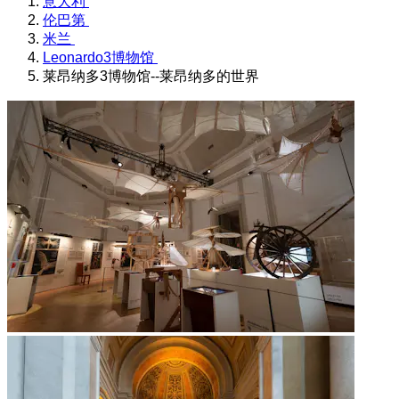
意大利
伦巴第
米兰
Leonardo3博物馆
莱昂纳多3博物馆--莱昂纳多的世界