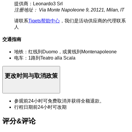
提供商：Leonardo3 Srl
注册地址： Via Monte Napoleone 9, 20121, Milan, IT
请联系
Tiqets帮助中心
，我们是活动供应商的代理联系
人
交通指南
地铁：红线到Duomo，或黄线到Montenapoleone
电车：1路到Teatro alla Scala
更改时间与取消政策
参观前24小时可免费取消并获得全额退款。
行程日期前24小时可改期
评分&评论