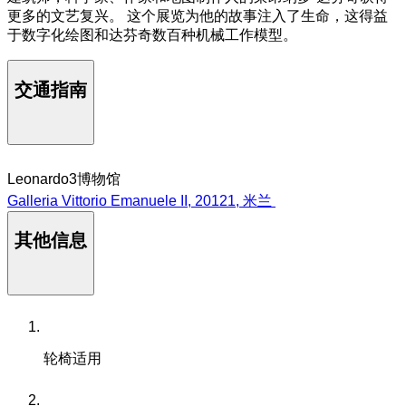
更多的文艺复兴。 这个展览为他的故事注入了生命，这得益
于数字化绘图和达芬奇数百种机械工作模型。
交通指南
Leonardo3博物馆
Galleria Vittorio Emanuele II, 20121, 米兰
其他信息
轮椅适用