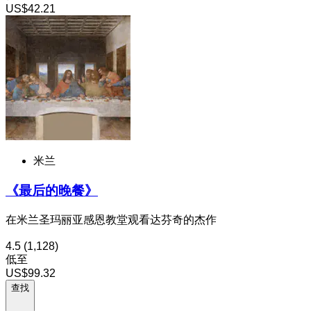
US$42.21
米兰
《最后的晚餐》
在米兰圣玛丽亚感恩教堂观看达芬奇的杰作
4.5
(1,128)
低至
US$99.32
查找