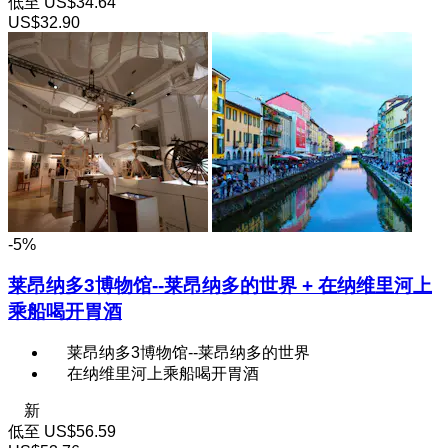
低至
US$34.64
US$32.90
-5%
莱昂纳多3博物馆--莱昂纳多的世界 + 在纳维里河上
乘船喝开胃酒
莱昂纳多3博物馆--莱昂纳多的世界
在纳维里河上乘船喝开胃酒
新
低至
US$56.59