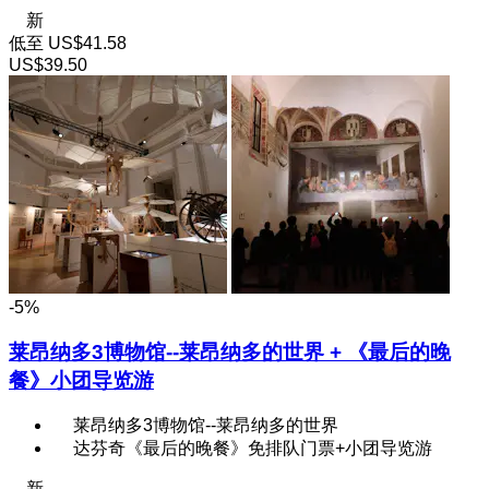
新
低至
US$41.58
US$39.50
-5%
莱昂纳多3博物馆--莱昂纳多的世界 + 《最后的晚
餐》小团导览游
莱昂纳多3博物馆--莱昂纳多的世界
达芬奇《最后的晚餐》免排队门票+小团导览游
新