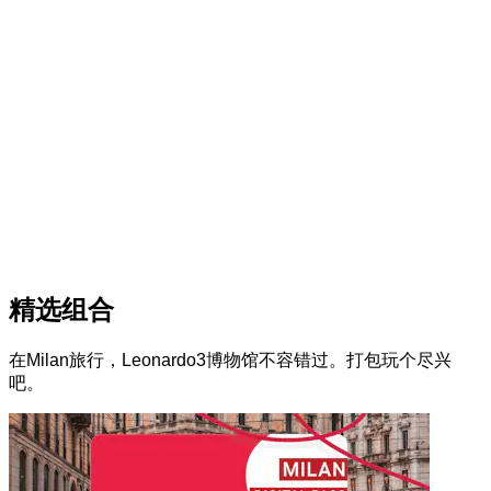
精选组合
在Milan旅行，Leonardo3博物馆不容错过。打包玩个尽兴
吧。