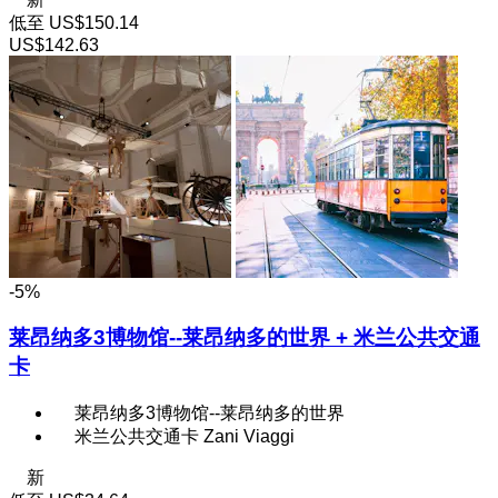
低至
US$150.14
US$142.63
-5%
莱昂纳多3博物馆--莱昂纳多的世界 + 米兰公共交通
卡
莱昂纳多3博物馆--莱昂纳多的世界
米兰公共交通卡 Zani Viaggi
新