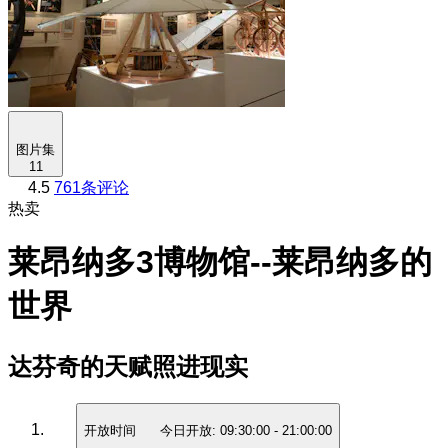
图片集
11
4.5
761条评论
热卖
莱昂纳多3博物馆--莱昂纳多的
世界
达芬奇的天赋照进现实
开放时间
今日开放:
09:30:00
-
21:00:00