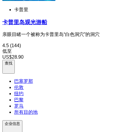
卡普里
卡普里岛观光游船
亲眼目睹一个被称为卡普里岛“白色洞穴”的洞穴
4.5
(144)
低至
US$28.90
查找
巴塞罗那
伦敦
纽约
巴黎
罗马
所有目的地
企业信息