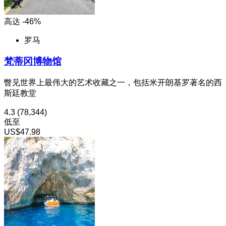
高达 -46%
罗马
梵蒂冈博物馆
瞥见世界上最伟大的艺术收藏之一，包括米开朗基罗著名的西
斯廷教堂
4.3
(78,344)
低至
US$47.98