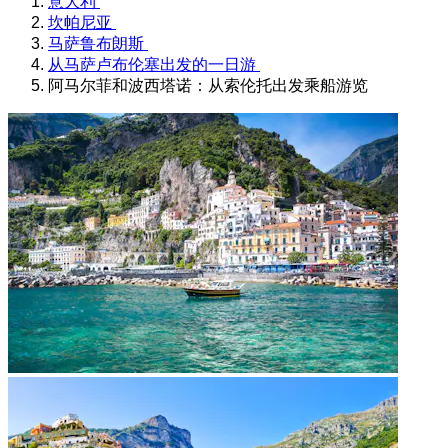
意大利
坎帕尼亚
马萨鲁布朗斯
从马萨卢布伦塞出发的一日游
阿马尔菲和波西塔诺：从索伦托出发乘船游览