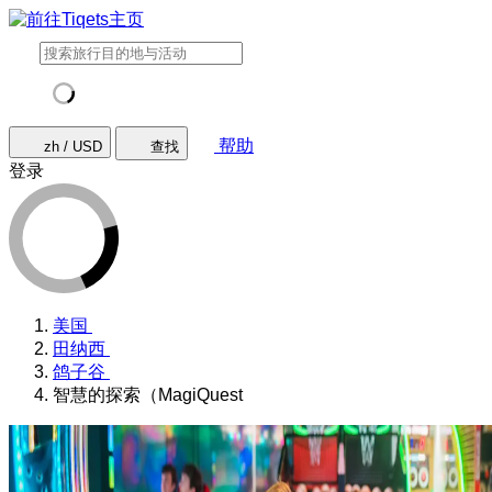
帮助
zh / USD
查找
登录
美国
田纳西
鸽子谷
智慧的探索（MagiQuest