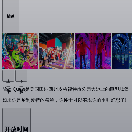
描述
上
下
一
一
MagiQuest是美国田纳西州皮格福特市公园大道上的巨型
个
步
如果你是哈利波特的粉丝，你终于可以实现你的巫师幻想了!
开放时间